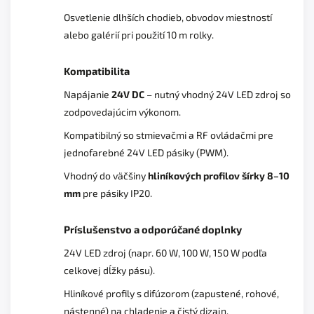
Osvetlenie dlhších chodieb, obvodov miestností
alebo galérií pri použití 10 m rolky.
Kompatibilita
Napájanie
24V DC
– nutný vhodný 24V LED zdroj so
zodpovedajúcim výkonom.
Kompatibilný so stmievačmi a RF ovládačmi pre
jednofarebné 24V LED pásiky (PWM).
Vhodný do väčšiny
hliníkových profilov šírky 8–10
mm
pre pásiky IP20.
Príslušenstvo a odporúčané doplnky
24V LED zdroj (napr. 60 W, 100 W, 150 W podľa
celkovej dĺžky pásu).
Hliníkové profily s difúzorom (zapustené, rohové,
nástenné) na chladenie a čistý dizajn.