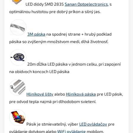
LED diódy SMD 2835
Sanan Optoelectronics
, s
optimálnou hustotou pre dobrý príkon a silný jas.
3M páska
na spodnej strane + hrubý podklad
pásika so zvýšeným množstvom medi, dlhá životnosť.
20m dĺžka LED pásika v jednom celku, pri zapojení
na obidvoch koncoch LED pásika
Hliníkové lišty
alebo
Hliníková páska
pre LED pásik,
pre odvod tepla najmä pri dlhodobom svietení.
Pásik je stmievateľný, výber
LED ovládačov
pre
ovládanie dotykom alebo
WiFi ovládanie
mobilom.