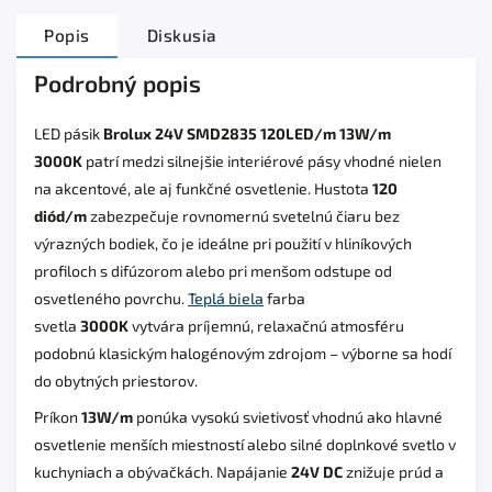
Popis
Diskusia
Podrobný popis
LED pásik
Brolux 24V SMD2835 120LED/m 13W/m
3000K
patrí medzi silnejšie interiérové pásy vhodné nielen
na akcentové, ale aj funkčné osvetlenie. Hustota
120
diód/m
zabezpečuje rovnomernú svetelnú čiaru bez
výrazných bodiek, čo je ideálne pri použití v hliníkových
profiloch s difúzorom alebo pri menšom odstupe od
osvetleného povrchu.
Teplá biela
farba
svetla
3000K
vytvára príjemnú, relaxačnú atmosféru
podobnú klasickým halogénovým zdrojom – výborne sa hodí
do obytných priestorov.
Príkon
13W/m
ponúka vysokú svietivosť vhodnú ako hlavné
osvetlenie menších miestností alebo silné doplnkové svetlo v
kuchyniach a obývačkách. Napájanie
24V DC
znižuje prúd a