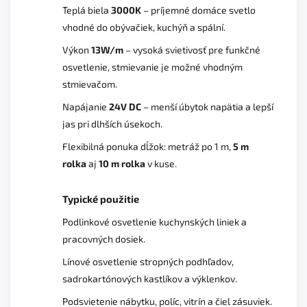
Teplá biela
3000K
– príjemné domáce svetlo
vhodné do obývačiek, kuchýň a spální.
Výkon
13W/m
– vysoká svietivosť pre funkčné
osvetlenie, stmievanie je možné vhodným
stmievačom.
Napájanie
24V DC
– menší úbytok napätia a lepší
jas pri dlhších úsekoch.
Flexibilná ponuka dĺžok: metráž po 1 m,
5 m
rolka
aj
10 m rolka
v kuse.
Typické použitie
Podlinkové osvetlenie kuchynských liniek a
pracovných dosiek.
Línové osvetlenie stropných podhľadov,
sadrokartónových kastlíkov a výklenkov.
Podsvietenie nábytku, políc, vitrín a čiel zásuviek.