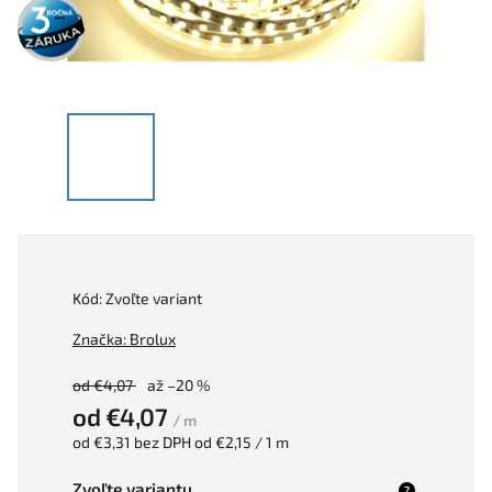
3 roky
záruka
Kód:
Zvoľte variant
Značka:
Brolux
od €4,07
až –20 %
od
€4,07
/ m
od
€3,31
bez DPH
od €2,15 / 1 m
Zvoľte variantu
?