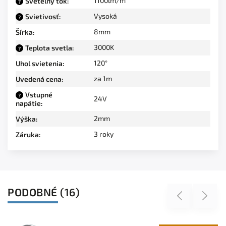
1100lm/m
Svetelný tok
:
?
Vysoká
Svietivosť
:
?
8mm
Šírka
:
3000K
Teplota svetla
:
?
120°
Uhol svietenia
:
za 1m
Uvedená cena
:
Vstupné
?
24V
napätie
:
2mm
Výška
:
3 roky
Záruka
:
PODOBNÉ (16)
Previous
Next