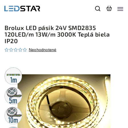
Brolux LED pásik 24V SMD2835
120LED/m 13W/m 3000K Teplá biela
IP20
Neohodnotené
Metrážny
predaj
5m
rolka
10m
rolka