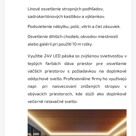
Línové osvetlenie stropných podhľadov,
sadrokartónových kastlíkov a výklenkov.
Podsvietenie nábytku, políc, vitrín a čiel zásuviek.
Osvetlenie dlhších chodieb, obvodov miestností
alebo galérií pri použití 10 m rolky.
Využitie 24V LED pásika so zvýšenou svietivosťou v
teplých farbách dáva priestor pre osvetlenie
väčších priestorov s požiadavkou na doplnkové
oddychové svetlo. Profesionálne firmy ho využívajú
napr. pri nasvecovaní znížených stropov v
obývacích priestoroch, kde slúži ako doplnkové
večerné relaxačné svetlo: