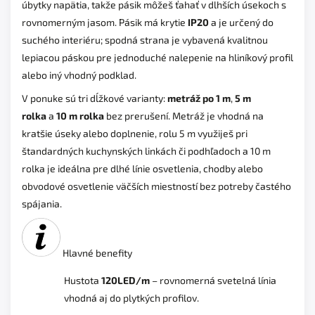
úbytky napätia, takže pásik môžeš ťahať v dlhších úsekoch s
rovnomerným jasom. Pásik má krytie
IP20
a je určený do
suchého interiéru; spodná strana je vybavená kvalitnou
lepiacou páskou pre jednoduché nalepenie na hliníkový profil
alebo iný vhodný podklad.
V ponuke sú tri dĺžkové varianty:
metráž po 1 m
,
5 m
rolka
a
10 m rolka
bez prerušení. Metráž je vhodná na
kratšie úseky alebo doplnenie, rolu 5 m využiješ pri
štandardných kuchynských linkách či podhľadoch a 10 m
rolka je ideálna pre dlhé línie osvetlenia, chodby alebo
obvodové osvetlenie väčších miestností bez potreby častého
spájania.
Hlavné benefity
Hustota
120LED/m
– rovnomerná svetelná línia
vhodná aj do plytkých profilov.