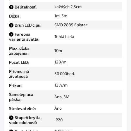
každých 2,5cm
Deliteľnosť
:
?
1m
,
5m
Dĺžka
:
SMD 2835 Epistar
Druh LED čipu
:
?
Farebná
?
Teplá biela
varianta svetla
:
Max. dĺžka
10m
zapojenia
:
120/m
Počet LED
:
Priemerná
50 000hod.
životnosť
:
13W/m
Príkon
:
Samolepiaca
Áno, 3M
páska
:
Áno
Stmievateľné
:
Stupeň krytia,
?
IP20
vode odolnosť
: