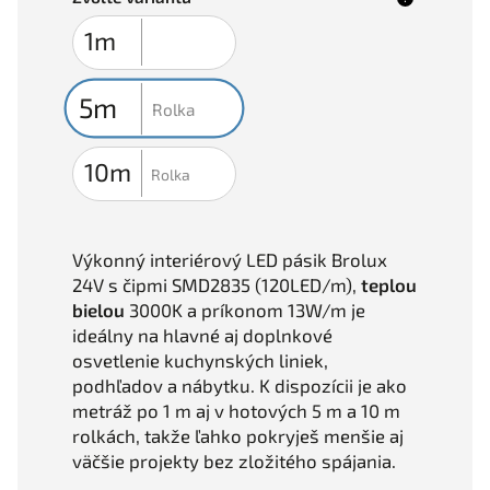
Výkonný interiérový LED pásik Brolux
24V s čipmi SMD2835 (120LED/m),
teplou
bielou
3000K a príkonom 13W/m je
ideálny na hlavné aj doplnkové
osvetlenie kuchynských liniek,
podhľadov a nábytku. K dispozícii je ako
metráž po 1 m aj v hotových 5 m a 10 m
rolkách, takže ľahko pokryješ menšie aj
väčšie projekty bez zložitého spájania.