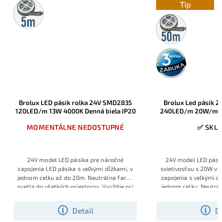
5m
Tip
rolka
50m
rolka
3 roky
záruka
Brolux LED pásik rolka 24V SMD2835
Brolux Led pásik 
120LED/m 13W 4000K Denná biela IP20
240LED/m 20W/m 40
IP2
MOMENTÁLNE NEDOSTUPNÉ
✅ SKL
24V model LED pásika pre náročné
24V model LED pási
zapojenia LED pásika s veľkými dĺžkami, v
svietivosťou s 20W v
jednom celku až do 20m. Neutrálna farba
zapojenia s veľkými d
svetla do všetkých priestorov. Využitie pri
jednom celku. Neutrál
osvetlení interiérov aj na profesionálne
univerzálne široké vy
použitie, 3 ročná záruka
interiérov na profe
Detail
D