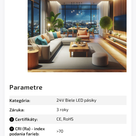
Parametre
24V Biele LED pásiky
Kategória
:
3 roky
Záruka
:
CE, RoHS
Certifikáty
:
?
CRI (Ra) - index
?
>70
podania farieb
: