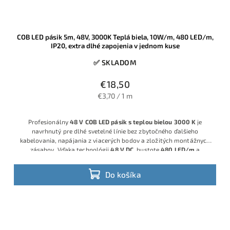
COB LED pásik 5m, 48V, 3000K Teplá biela, 10W/m, 480 LED/m,
IP20, extra dlhé zapojenia v jednom kuse
✅ SKLADOM
€18,50
€3,70 / 1 m
Profesionálny
48 V COB LED pásik s teplou bielou 3000 K
je
navrhnutý pre dlhé svetelné línie bez zbytočného ďalšieho
kabelovania, napájania z viacerých bodov a zložitých montážnych
zásahov. Vďaka technológii
48 V DC
, hustote
480 LED/m
a
príkonom
10 W/m
umožňuje vytvoriť súvislé teplé osvetlenie na
dlhých úsekoch v jednom kuse, čo zjednodušuje montáž a v
Do košíka
konečnom dôsledku znižuje náklady pri väčších projektoch.