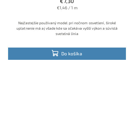
€7,30
€1,46 / 1 m
Najčastejšie používaný model pri nočnom osvetlení, široké
uplatnenie má aj všade kde sa očakáva vyšší výkon a súvislá
svetelná línia
Do košíka