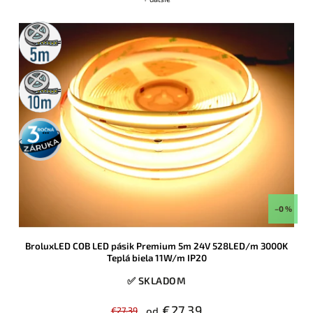
5m
rolka
10m
rolka
3 roky
záruka
–0 %
BroluxLED COB LED pásik Premium 5m 24V 528LED/m 3000K
Teplá biela 11W/m IP20
✅ SKLADOM
€27,39
€27,39
od