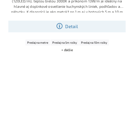
(120LED/m), teplou bielou 3000K a príkonom 13W/m je ideálny na
hlavné aj doplnkové osvetlenie kuchynských liniek, podhľadov a
nábytku. K dispozícii je ako metráž po 1 m aj v hotových 5 m a 10 m
rolkách, takže ľahko pokryješ menšie aj väčšie projekty bez
zložitého spájania.
Detail
Predaj na metre
Predaj na 5m rolky
Predaj na 10m rolky
+ ďalšie