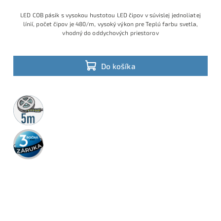
LED COB pásik s vysokou hustotou LED čipov v súvislej jednoliatej
línií, počet čipov je 480/m, vysoký výkon pre Teplú farbu svetla,
vhodný do oddychových priestorov
Do košíka
5m
rolka
3 roky
záruka