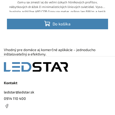
čomu sa zmestí aj do veľmi úzkych hliníkových profilov,
nábytkových drážok či minimalistických líniových svietidiel. Vysoká
hustota približne 480 COB čipov na meter, príkon len 6W/m a teplá
biela 3200K zabezpečujú jednoliatu svetelnú líniu bez bodiek,
príjemnú atmosféru a úspornú prevádzku s možnosťou
Do košíka
stmievania.
Vhodný pre domáce aj komerčné aplikácie – jednoducho
inštalovateľný a efektívny.
Kontakt
ledstar
@
ledstar.sk
0914 110 400