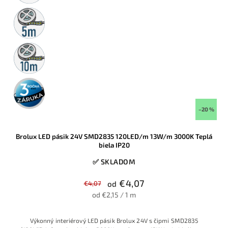
5m
rolka
10m
rolka
3 roky
záruka
–20 %
Brolux LED pásik 24V SMD2835 120LED/m 13W/m 3000K Teplá
biela IP20
✅ SKLADOM
€4,07
€4,07
od
od €2,15 / 1 m
Výkonný interiérový LED pásik Brolux 24V s čipmi SMD2835