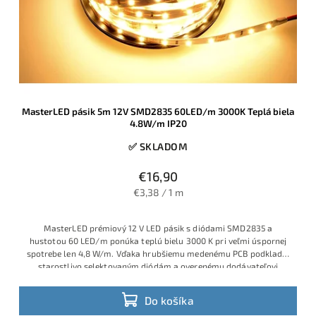
MasterLED pásik 5m 12V SMD2835 60LED/m 3000K Teplá biela
4.8W/m IP20
✅ SKLADOM
€16,90
€3,38 / 1 m
MasterLED prémiový 12 V LED pásik s diódami SMD2835 a
hustotou 60 LED/m ponúka teplú bielu 3000 K pri veľmi úspornej
spotrebe len 4,8 W/m. Vďaka hrubšiemu medenému PCB podkladu,
starostlivo selektovaným diódám a overenému dodávateľovi
MasterLED ide o spoľahlivé riešenie pre dekoračné a ambientné
osvetlenie, kde nie je cieľom extrémny jas, ale príjemná,
Do košíka
rovnomerná svetelná línia