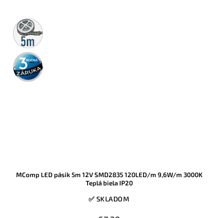
5m
rolka
3 roky
záruka
MComp LED pásik 5m 12V SMD2835 120LED/m 9,6W/m 3000K
Teplá biela IP20
✅ SKLADOM