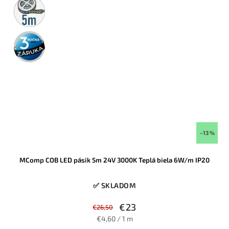
5m
rolka
3 roky
záruka
–13 %
MComp COB LED pásik 5m 24V 3000K Teplá biela 6W/m IP20
✅ SKLADOM
€23
€26,50
€4,60 / 1 m