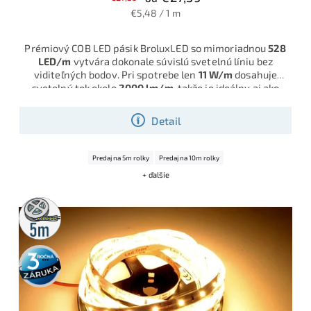
€5,48 / 1 m
Prémiový COB LED pásik BroluxLED so mimoriadnou
528
LED/m
vytvára dokonale súvislú svetelnú líniu bez
viditeľných bodov. Pri spotrebe len
11 W/m
dosahuje
svetelný tok okolo
2000 lm/m
, takže je ideálny aj ako
plnohodnotný hlavný alebo veľmi silný doplnkový zdroj
teplého bieleho svetla 3000K v interiéri.
Detail
Predaj na 5m rolky
Predaj na 10m rolky
+ ďalšie
5m
rolka
3 roky
záruka