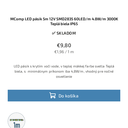
MComp LED pásik 5m 12V SMD2835 60LED/m 4.8W/m 3000K
Teplá biela IP65
✅ SKLADOM
€9,80
€1,96 / 1 m
LED pásik s krytím voči vode, v teplej mäkkej farbe svetla Teplá
biela, s minimálnym príkonom iba 4,8W/m, vhodný pre nočné
osvetlenie
Do košíka
Metrážny
predaj