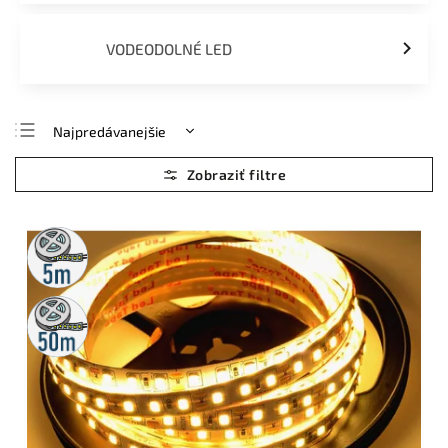
VODEODOLNÉ LED
Najpredávanejšie
Najlacnejšie
Najdrahšie
Abecedne
5m
rolka
50m
rolka