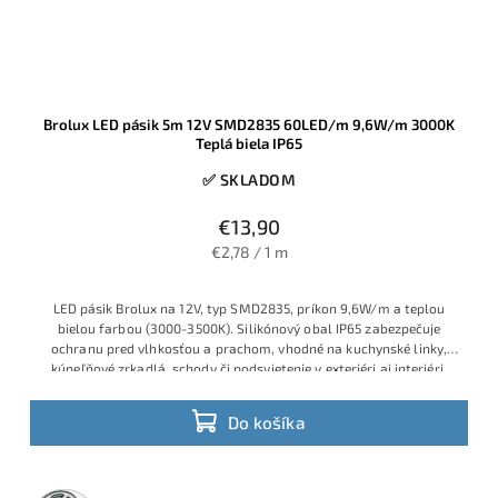
Brolux LED pásik 5m 12V SMD2835 60LED/m 9,6W/m 3000K
Teplá biela IP65
✅ SKLADOM
€13,90
€2,78 / 1 m
LED pásik Brolux na 12V, typ SMD2835, príkon 9,6W/m a teplou
bielou farbou (3000-3500K). Silikónový obal IP65 zabezpečuje
ochranu pred vlhkosťou a prachom, vhodné na kuchynské linky,
kúpeľňové zrkadlá, schody či podsvietenie v exteriéri aj interiéri.
Do košíka