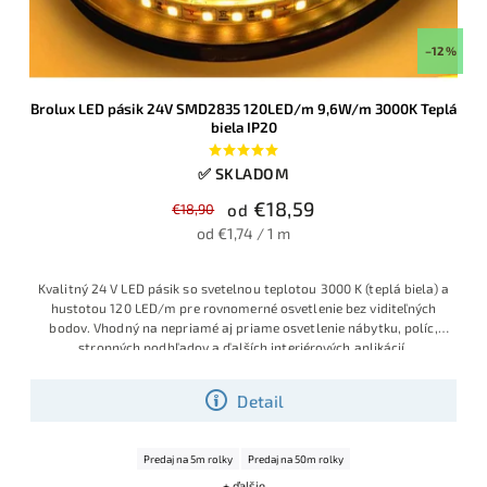
–12 %
Brolux LED pásik 24V SMD2835 120LED/m 9,6W/m 3000K Teplá
biela IP20
✅ SKLADOM
€18,59
€18,90
od
od €1,74 / 1 m
Kvalitný 24 V LED pásik so svetelnou teplotou 3000 K (teplá biela) a
hustotou 120 LED/m pre rovnomerné osvetlenie bez viditeľných
bodov. Vhodný na nepriamé aj priame osvetlenie nábytku, políc,
stropných podhľadov a ďalších interiérových aplikácií.
Detail
Predaj na 5m rolky
Predaj na 50m rolky
+ ďalšie