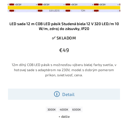
LED sada 12 m COB LED pásik Studená biela 12 V 320 LED/m 10
W/m, zdroj do zásuvky, IP20
✅ SKLADOM
€49
12m dlhý COB LED pásik s možnosťou výberu bielej farby svetla, v
hotovej sade s adaptérom na 230V, model s dobrým pomerom
príkon, svietivosť, cena.
Detail
3000K
4000K
6000K
+ ďalšie