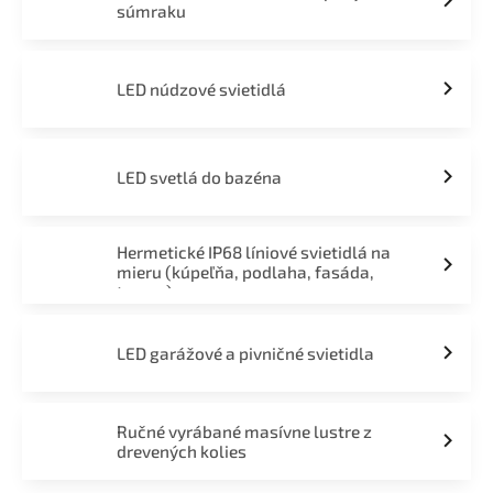
súmraku
LED núdzové svietidlá
LED svetlá do bazéna
Hermetické IP68 líniové svietidlá na
mieru (kúpeľňa, podlaha, fasáda,
terasa)
LED garážové a pivničné svietidla
Ručné vyrábané masívne lustre z
drevených kolies