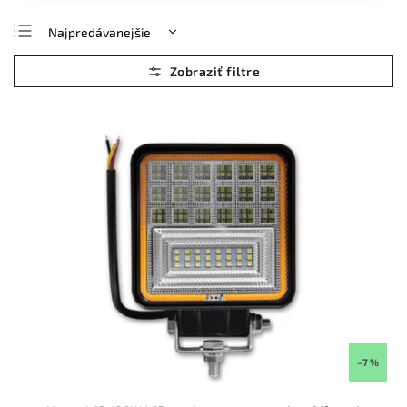
Najpredávanejšie
Najlacnejšie
Najdrahšie
Abecedne
–7 %