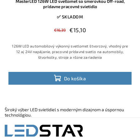
MasterLED 126W LED svetlomet so smerovkou Off-road,
prídavne pracovné svietidlo
✅ SKLADOM
€15,10
€16,39
126W LED automobilový výkonný svetlomet štvorcový, vhodný pre
12 aj 24V napájanie, pracovné prídavné svetlo na automobily,
štvorkolky, stroje a rôzne zariadenia
Do košíka
Široký výber LED svietidiel s moderným dizajnom a úspornou
technológiou.