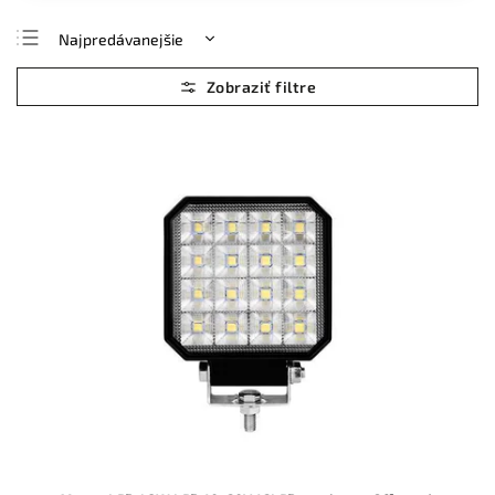
Najpredávanejšie
Najlacnejšie
Najdrahšie
Abecedne