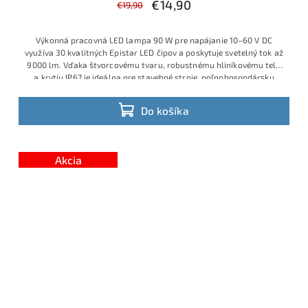
€14,90
€19,90
Výkonná pracovná LED lampa 90 W pre napájanie 10–60 V DC
využíva 30 kvalitných Epistar LED čipov a poskytuje svetelný tok až
9000 lm. Vďaka štvorcovému tvaru, robustnému hliníkovému telu
a krytiu IP67 je ideálna pre stavebné stroje, poľnohospodársku
techniku aj off‑road vozidlá.
Do košíka
Akcia