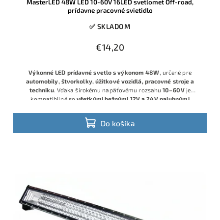
MasterLED 48W LED 10-60V 16LED svetlomet Off-road,
prídavne pracovné svietidlo
✅ SKLADOM
€14,20
Výkonné LED prídavné svetlo s výkonom 48 W
, určené pre
automobily, štvorkolky, úžitkové vozidlá, pracovné stroje a
techniku
. Vďaka širokému napäťovému rozsahu
10–60 V
je
kompatibilné so
všetkými bežnými 12V a 24V palubnými
systémami
.
Do košíka