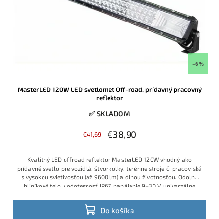
–6 %
MasterLED 120W LED svetlomet Off-road, prídavný pracovný
reflektor
✅ SKLADOM
€38,90
€41,69
Kvalitný LED offroad reflektor MasterLED 120W vhodný ako
prídavné svetlo pre vozidlá, štvorkolky, terénne stroje či pracoviská
s vysokou svietivosťou (až 9600 lm) a dlhou životnosťou. Odolné
hliníkové telo, vodotesnosť IP67, napájanie 9–30 V, univerzálne
možnosti uchytenia.
Do košíka