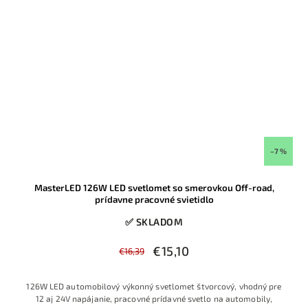
–7 %
MasterLED 126W LED svetlomet so smerovkou Off-road,
prídavne pracovné svietidlo
✅ SKLADOM
€15,10
€16,39
126W LED automobilový výkonný svetlomet štvorcový, vhodný pre
12 aj 24V napájanie, pracovné prídavné svetlo na automobily,