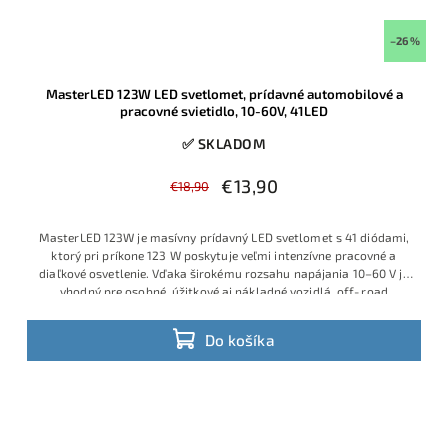
–26 %
MasterLED 123W LED svetlomet, prídavné automobilové a
pracovné svietidlo, 10-60V, 41LED
✅ SKLADOM
€13,90
€18,90
MasterLED 123W je masívny prídavný LED svetlomet s 41 diódami,
ktorý pri príkone 123 W poskytuje veľmi intenzívne pracovné a
diaľkové osvetlenie. Vďaka širokému rozsahu napájania 10–60 V je
vhodný pre osobné, úžitkové aj nákladné vozidlá, off‑road
techniku a pracovné stroje.
Do košíka