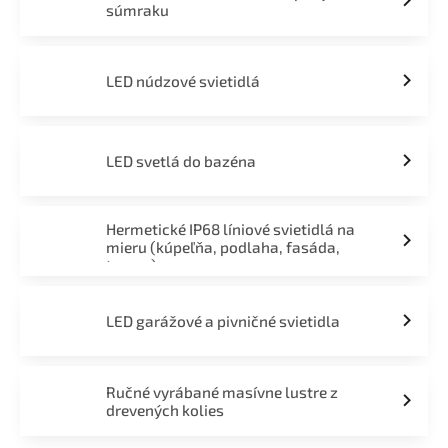
súmraku
LED núdzové svietidlá
LED svetlá do bazéna
Hermetické IP68 líniové svietidlá na
mieru (kúpeľňa, podlaha, fasáda,
terasa)
LED garážové a pivničné svietidla
Ručné vyrábané masívne lustre z
drevených kolies