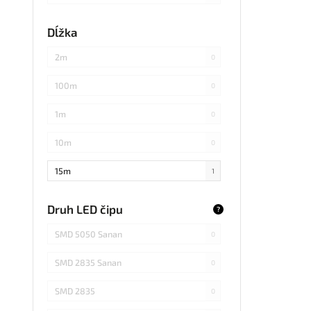
každých 3cm
0
Dĺžka
každých 20cm
0
2m
0
každých 4cm
0
100m
0
každých 2cm
0
1m
0
každých 17cm
0
10m
0
5
0
15m
1
každých 7,1cm
0
20m
0
Druh LED čipu
?
každých 1,5cm
0
25m
0
SMD 5050 Sanan
0
každých 6cm
0
30m
0
SMD 2835 Sanan
0
3m
0
SMD 2835
0