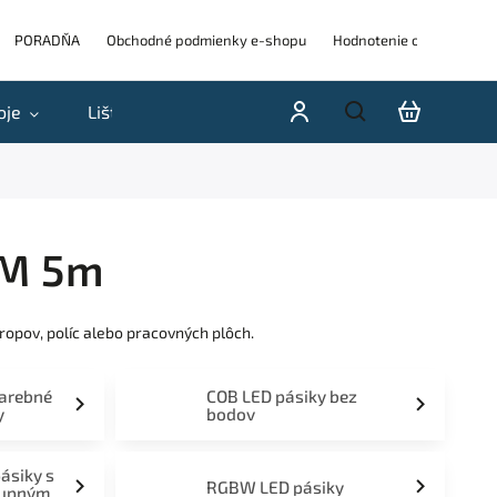
PORADŇA
Obchodné podmienky e-shopu
Hodnotenie obchodu
oje
Lišty
Akcie a výpredaje
Blog
H
3M 5m
ropov, políc alebo pracovných plôch.
farebné
COB LED pásiky bez
y
bodov
pásiky s
RGBW LED pásiky
tupným