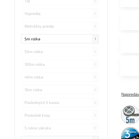
Tip
0
Výpredaj
0
Metrážny predaj
0
5m rolka
1
50m rolka
0
100m rolka
0
40m rolka
0
10m rolka
0
Najpredáv
Posledných 5 kusov
0
5m
rolka
Posledné kusy
0
5 rokov záruka
0
3 roky
záruka