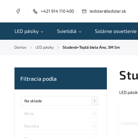
+421 914 110 400
ledstar@ledstar.sk
LED pásiky
Svietidlá
Solárne osvetlenie
Domov
LED pásiky
Studená+Teplá biela Áno, 3M 5m
/
/
Stu
LED pásik
Na sklade
1
Akcia
0
Novinka
0