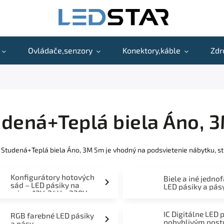
Ovládače,senzory
Konektory,káble
Zdr
dená+Teplá biela Áno, 
 Studená+Teplá biela Áno, 3M 5m je vhodný na podsvietenie nábytku, st
Konfigurátory hotových
Biele a iné jedno
sád – LED pásiky na
LED pásiky a pás
mieru 12V, 24V a 230V
IC Digitálne LED 
RGB farebné LED pásiky
pohyblivým pos
a pásy