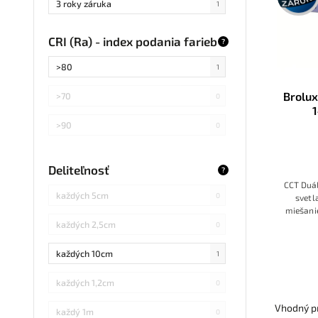
3 roky záruka
1
CRI (Ra) - index podania farieb
?
>80
1
Brolux
>70
0
3000K+
>90
0
Deliteľnosť
?
CCT Duá
každých 5cm
0
svetl
miešanie
každých 2,5cm
0
každých 10cm
1
každých 1,2cm
0
Vhodný pr
každý 1m
0