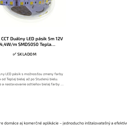
 CCT Duálny LED pásik 5m 12V
14,4W/m SMD5050 Tepla
Studená 6500K 60LED/m IP20
✅ SKLADOM
lny LED pásik s možnosťou zmeny farby
a od Teplej bielej až po Studenú bielu.
 a nastavovanie odtieňov bielej farby s
možnosťou stmievania
e domáce aj komerčné aplikácie – jednoducho inštalovateľný a efektív