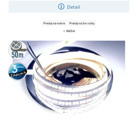
Detail
Predaj na metre
Predaj na 5m rolky
+ ďalšie
50m
rolka
3 roky
záruka