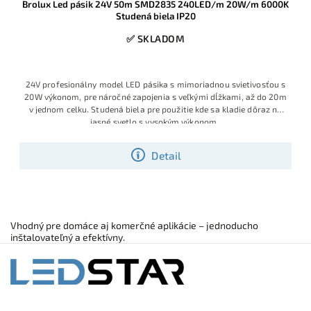
Brolux Led pásik 24V 50m SMD2835 240LED/m 20W/m 6000K
Studená biela IP20
✅ SKLADOM
24V profesionálny model LED pásika s mimoriadnou svietivosťou s
20W výkonom, pre náročné zapojenia s veľkými dĺžkami, až do 20m
v jednom celku. Studená biela pre použitie kde sa kladie dôraz na
jasné svetlo s vysokým výkonom.
Detail
Vhodný pre domáce aj komerčné aplikácie – jednoducho
inštalovateľný a efektívny.