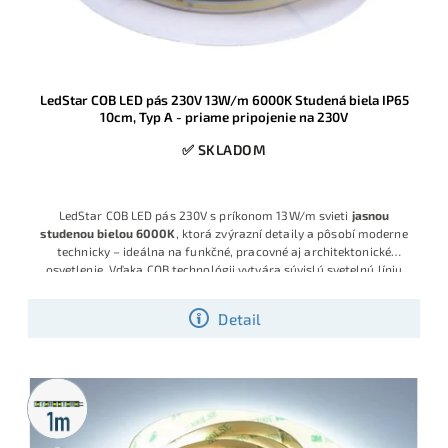
LedStar COB LED pás 230V 13W/m 6000K Studená biela IP65
10cm, Typ A - priame pripojenie na 230V
✅ SKLADOM
LedStar COB LED pás 230V s príkonom 13W/m svieti
jasnou
studenou bielou 6000K
, ktorá zvýrazní detaily a pôsobí moderne
technicky – ideálna na funkčné, pracovné aj architektonické
osvetlenie. Vďaka COB technológii vytvára súvislú svetelnú líniu
bez viditeľných bodiek, napája sa priamo na 230V a predáva sa po
10 cm, takže dĺžku vieš presne prispôsobiť projektu.
Detail
Metrážny
predaj