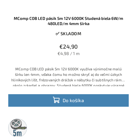
MComp COB LED pásik 5m 12V 6000K Studená biela 6W/m
480LED/m 4mm šírka
✅ SKLADOM
€24,90
€4,98 / 1 m
MComp COB LED pásik 5m 12V 6000K využíva výnimočne malú
šírku len 4mm, vďaka čomu ho možno skryť aj do veľmi úzkych
hliníkových líšt, frézovaných drážok v nábytku či subtílnych rámov
okolo zrkadiel a obrazov. Studená biela 6000K poskytuje výrazné
technické svetlo, COB technológia s vysokou hustotou približne
480 diód/m zabezpečuje súvislú svetelnú čiaru bez bodiek a príkon
Do košíka
6W/m garantuje úspornú prevádzku.
5m
rolka