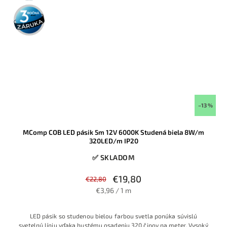
3 roky
záruka
–13 %
MComp COB LED pásik 5m 12V 6000K Studená biela 8W/m
320LED/m IP20
✅ SKLADOM
€19,80
€22,80
€3,96 / 1 m
LED pásik so studenou bielou farbou svetla ponúka súvislú
svetelnú líniu vďaka hustému osadeniu 320 čipov na meter. Vysoký