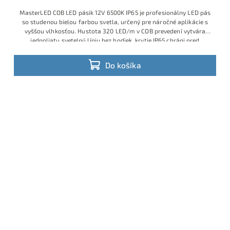
MasterLED COB LED pásik 12V 6500K IP65 je profesionálny LED pás
so studenou bielou farbou svetla, určený pre náročné aplikácie s
vyššou vlhkosťou. Hustota 320 LED/m v COB prevedení vytvára
jednoliatu svetelnú líniu bez bodiek, krytie IP65 chráni pred
prachom a striekajúcou vodou a príkon 10W/m zabezpečí vysokú
svietivosť pri stále úspornej prevádzke.
Do košíka