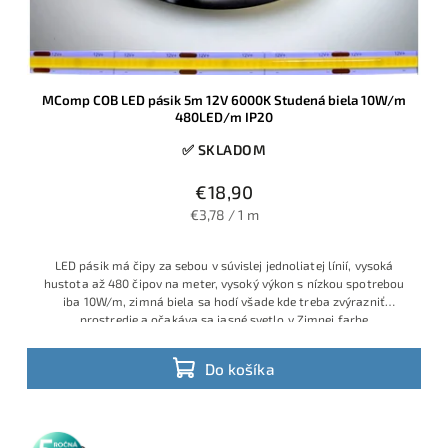
MComp COB LED pásik 5m 12V 6000K Studená biela 10W/m
480LED/m IP20
✅ SKLADOM
€18,90
€3,78 / 1 m
LED pásik má čipy za sebou v súvislej jednoliatej línií, vysoká
hustota až 480 čipov na meter, vysoký výkon s nízkou spotrebou
iba 10W/m, zimná biela sa hodí všade kde treba zvýrazniť
prostredie a očakáva sa jasné svetlo v Zimnej farbe
Do košíka
5 rokov