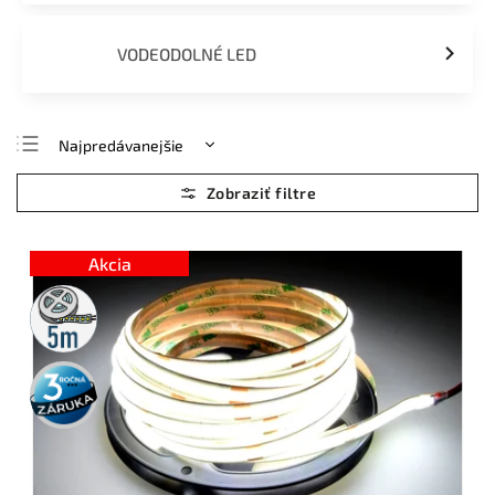
VODEODOLNÉ LED
Najpredávanejšie
Najlacnejšie
Najdrahšie
Abecedne
Akcia
5m
rolka
3 roky
záruka