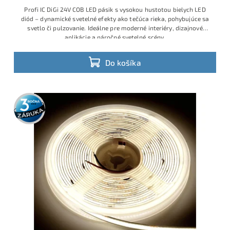
Profi IC DiGi 24V COB LED pásik s vysokou hustotou bielych LED
diód – dynamické svetelné efekty ako tečúca rieka, pohybujúce sa
svetlo či pulzovanie. Ideálne pre moderné interiéry, dizajnové
aplikácie a náročné svetelné scény.
Do košíka
3 roky
záruka