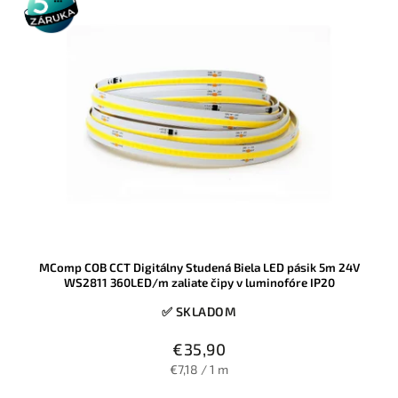
záruka
MComp COB CCT Digitálny Studená Biela LED pásik 5m 24V
WS2811 360LED/m zaliate čipy v luminofóre IP20
✅ SKLADOM
€35,90
€7,18 / 1 m