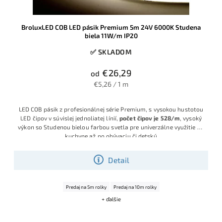
BroluxLED COB LED pásik Premium 5m 24V 6000K Studena
biela 11W/m IP20
✅ SKLADOM
€26,29
od
€5,26 / 1 m
LED COB pásik z profesionálnej série Premium, s vysokou hustotou
LED čipov v súvislej jednoliatej línií,
počet čipov je 528/m
, vysoký
výkon so Studenou bielou farbou svetla pre univerzálne využitie od
kuchyne až po obývaciu či detskú
Detail
Predaj na 5m rolky
Predaj na 10m rolky
+ ďalšie