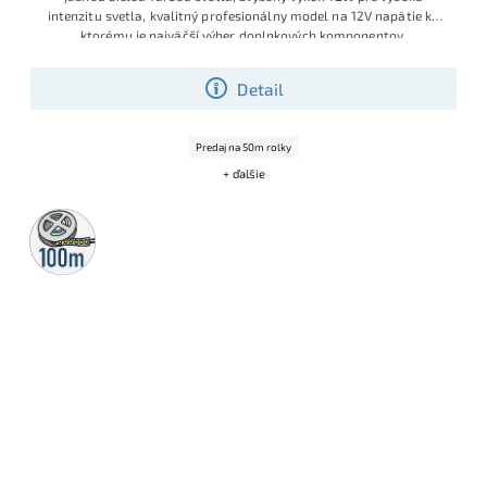
intenzitu svetla, kvalitný profesionálny model na 12V napätie ku
ktorému je najväčší výber doplnkových komponentov
Detail
Predaj na 50m rolky
+ ďalšie
100m
rolka