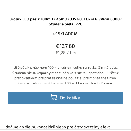
Brolux LED pásik 100m 12V SMD2835 60LED/m 6,5W/m 6000K
Studená biela IP20
✅ SKLADOM
€127,60
€1,28 / 1 m
LED pásik s návinom 100m v jednom celku na rolke, Zimná alias
Studená biela. Úsporný model pásika s nízkou spotrebou. Určené
predovšetkým pre profesionálne použitie, pre montážne firmy,
Cenovo zvýhodnené balenie. 100m dlhý kvalitný LED pásik
Do košíka
Ideálne do dielní, kancelárií alebo pre čistý svetelný efekt.