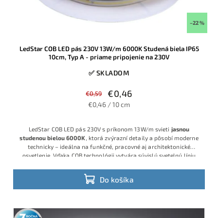
–22 %
LedStar COB LED pás 230V 13W/m 6000K Studená biela IP65
10cm, Typ A - priame pripojenie na 230V
✅ SKLADOM
€0,46
€0,59
€0,46 / 10 cm
LedStar COB LED pás 230V s príkonom 13W/m svieti
jasnou
studenou bielou 6000K
, ktorá zvýrazní detaily a pôsobí moderne
technicky – ideálna na funkčné, pracovné aj architektonické
osvetlenie. Vďaka COB technológii vytvára súvislú svetelnú líniu
bez viditeľných bodiek, napája sa priamo na 230V a predáva sa po
10 cm, takže dĺžku vieš presne prispôsobiť projektu.
Do košíka
3 roky