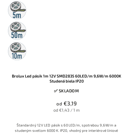
5m
rolka
50m
rolka
10m
rolka
Brolux Led pásik 1m 12V SMD2835 60LED/m 9,6W/m 6000K
Studená biela IP20
✅ SKLADOM
€3,19
od
od €1,43 / 1 m
Štandardný 12 V LED pásik s 60 LED/m, spotrebou 9,6 W/m a
studeným svetlom 6000 K. IP20, vhodný pre interiérové líniové