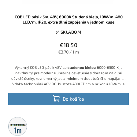
COB LED pásik 5m, 48V, 6000K Studená biela, 10W/m, 480
LED/m, IP20, extra dlhé zapojenia v jednom kuse
✅ SKLADOM
€18,50
€3,70 / 1 m
Výkonný COB LED pásik 48V so
studenou bielou
6000-6500 K je
navrhnutý pre moderné lineárne osvetlenie s dôrazom na dlhé
súvislé úseky, rovnomerný jas a minimum dodatočného napájania.
Vďaka technológii 48V DC, hustote 480LED/m a príkonu 10W/m je
ideálny pre inštalácie, kde je potrebné čisté studené biele svetlo,
jednoduchšia montáž a menej kabeláže.
Do košíka
Metrážny
predaj