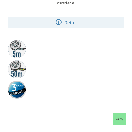
osvetlenie.
Detail
5m
rolka
50m
rolka
3 roky
záruka
–7 %