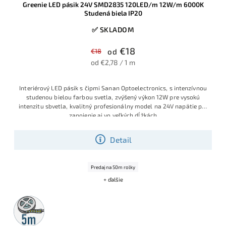
Greenie LED pásik 24V SMD2835 120LED/m 12W/m 6000K
Studená biela IP20
✅ SKLADOM
€18
€18
od
od €2,78 / 1 m
Interiérový LED pásik s čipmi Sanan Optoelectronics, s intenzívnou
studenou bielou farbou svetla, zvýšený výkon 12W pre vysokú
intenzitu sbvetla, kvalitný profesionálny model na 24V napätie pre
zapojenie aj vo veľkých dĺžkách
Detail
Predaj na 50m rolky
+ ďalšie
5m
rolka