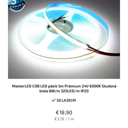
záruka
MasterLED COB LED pásik 5m Prémium 24V 6000K Studená
biela 8W/m 320LED/m IP20
✅ SKLADOM
€18,90
€3,78 / 1 m