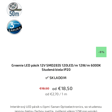
50m
rolka
3 roky
záruka
–9 %
Greenie LED pásik 12V SMD2835 120LED/m 12W/m 6000K
Studená biela IP20
✅ SKLADOM
€18,50
€18,50
od
od €2,70 / 1 m
Interiérový LED pásik s čipmi Sanan Optoelectronics, so studenou
jasnou bielou farbou svetla, zvýšený výkon 12W pre vysokú