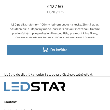
€127,60
€1,28 / 1 m
LED pásik s návinom 100m v jednom celku na rolke, Zimná alias
Studená biela. Úsporný model pásika s nízkou spotrebou. Určené
predovšetkým pre profesionálne použitie, pre montážne firmy,
Cenovo zvýhodnené balenie. 100m dlhý kvalitný LED pásik
Do košíka
Ideálne do dielní, kancelárií alebo pre čistý svetelný efekt.
Kontakt