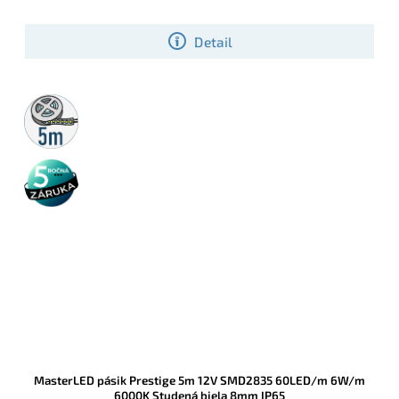
Detail
5m
rolka
5 rokov
záruka
MasterLED pásik Prestige 5m 12V SMD2835 60LED/m 6W/m
6000K Studená biela 8mm IP65