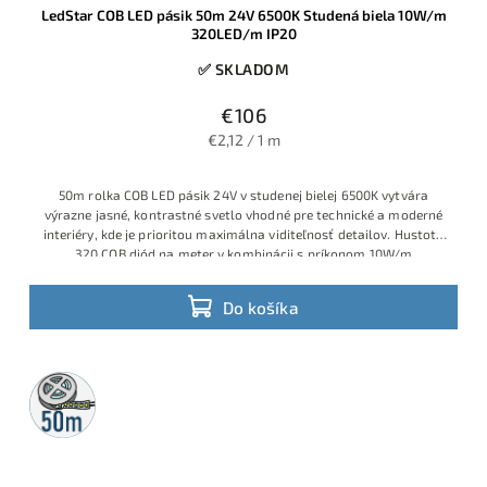
LedStar COB LED pásik 50m 24V 6500K Studená biela 10W/m
320LED/m IP20
✅ SKLADOM
€106
€2,12 / 1 m
50m rolka COB LED pásik 24V v studenej bielej 6500K vytvára
výrazne jasné, kontrastné svetlo vhodné pre technické a moderné
interiéry, kde je prioritou maximálna viditeľnosť detailov. Hustota
320 COB diód na meter v kombinácii s príkonom 10W/m
zabezpečuje rovnomernú súvislú svetelnú líniu bez bodových
odleskov, vhodnú do profilov, podhľadov a dizajnových líniových
Do košíka
svietidiel.
50m
rolka