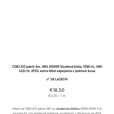
COB LED pásik 5m, 48V, 6000K Studená biela, 10W/m, 480
LED/m, IP20, extra dlhé zapojenia v jednom kuse
✅ SKLADOM
€18,50
€3,70 / 1 m
Výkonný COB LED pásik 48V so
studenou bielou
6000-6500 K je
navrhnutý pre moderné lineárne osvetlenie s dôrazom na dlhé