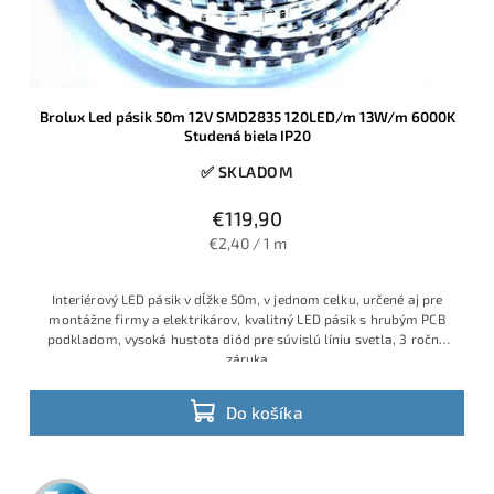
Brolux Led pásik 50m 12V SMD2835 120LED/m 13W/m 6000K
Studená biela IP20
✅ SKLADOM
€119,90
€2,40 / 1 m
Interiérový LED pásik v dĺžke 50m, v jednom celku, určené aj pre
montážne firmy a elektrikárov, kvalitný LED pásik s hrubým PCB
podkladom, vysoká hustota diód pre súvislú líniu svetla, 3 ročná
záruka
Do košíka
3 roky