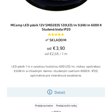
MComp LED pásik 12V SMD2835 120LED/m 9,6W/m 6000 K
Studená biela IP20
✅ SKLADOM
€3,90
od
od €2,58 / 1 m
LED pásik 1 m s vysokou hustotou 600 LED/m, nízkou spotrebou
9,6 W/m a chladným denno‑studeným svetlom 6000 K. IP20,
optimálne pre interiérové osvetlenie.
Detail
Predaj na metre
Predaj na 5m rolky
+ ďalšie