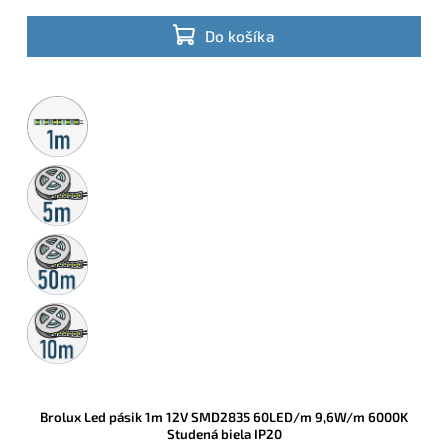
profilov, líniových svietidiel a náročných dizajnových riešení v
suchom interiéri s krytím IP20.
Do košíka
Metrážny
predaj
5m
rolka
50m
rolka
10m
rolka
Brolux Led pásik 1m 12V SMD2835 60LED/m 9,6W/m 6000K
Studená biela IP20