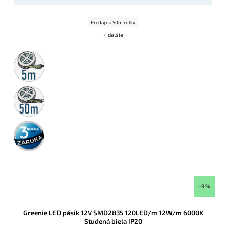
Predaj na 50m rolky
+ ďalšie
5m
rolka
50m
rolka
3 roky
záruka
–9 %
Greenie LED pásik 12V SMD2835 120LED/m 12W/m 6000K
Studená biela IP20