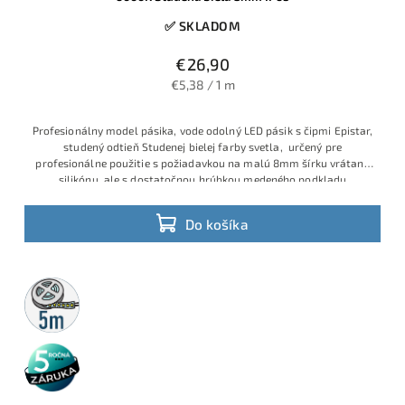
✅ SKLADOM
€26,90
€5,38 / 1 m
Profesionálny model pásika, vode odolný LED pásik s čipmi Epistar,
studený odtieň Studenej bielej farby svetla, určený pre
profesionálne použitie s požiadavkou na malú 8mm šírku vrátane
silikónu, ale s dostatočnou hrúbkou medeného podkladu
Do košíka
5m
rolka
5 rokov
záruka