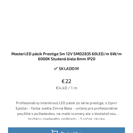
MasterLED pásik Prestige 5m 12V SMD2835 60LED/m 6W/m
6000K Studená biela 8mm IP20
✅ SKLADOM
€22
€4,40 / 1 m
Profesionálny interiérový LED pásik zo série prestige, s čipmi
Epistar - farba svetla Zimná Biela - určený pre profesionálne
použitie s požiadavkou na malé rozmery ale s dostatočnou
hrúbkou medeného podkladu - 5 ročná záruka