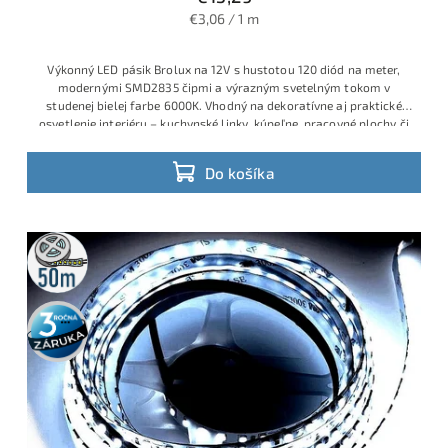
€3,06 / 1 m
Výkonný LED pásik Brolux na 12V s hustotou 120 diód na meter,
modernými SMD2835 čipmi a výrazným svetelným tokom v
studenej bielej farbe 6000K. Vhodný na dekoratívne aj praktické
osvetlenie interiéru – kuchynské linky, kúpeľne, pracovné plochy či
obývacie priestory. Príkon 13W/m, jednoduché delenie a rýchla
montáž.
Do košíka
50m
rolka
3 roky
záruka