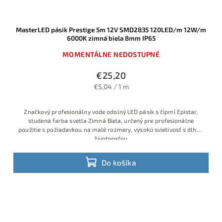
MasterLED pásik Prestige 5m 12V SMD2835 120LED/m 12W/m
6000K zimná biela 8mm IP65
MOMENTÁLNE NEDOSTUPNÉ
€25,20
€5,04 / 1 m
Značkový profesionálny vode odolný LED pásik s čipmi Epistar,
studená farba svetla Zimná Biela, určený pre profesionálne
použitie s požiadavkou na malé rozmery, vysokú svietivosť s dlhou
životnosťou
Do košíka