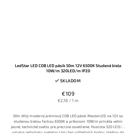
LedStar LED COB LED pásik 50m 12V 6500K Studená biela
10W/m 320LED/m IP20
✅ SKLADOM
€109
€2,18 / 1 m
50m dlhý moderný prémiový COB LED pásik MasterLED na 12V so
studenou bielou farbou 6500K a príkonom 10W/m prináša veľmi
jasné, technické svetlo pre precízne osvetlenie. Hustota 320 LED/m
vytvára jednoliatu svetelnú líniu bez viditeľných bodov, ideálnu do