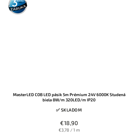
záruka
MasterLED COB LED pásik 5m Prémium 24V 6000K Studená
biela 8W/m 320LED/m IP20
✅ SKLADOM
€18,90
€3,78 / 1 m