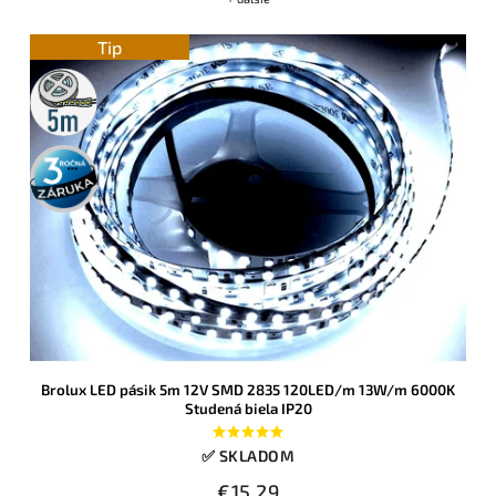
Tip
5m
rolka
3 roky
záruka
Brolux LED pásik 5m 12V SMD 2835 120LED/m 13W/m 6000K
Studená biela IP20
✅ SKLADOM
€15,29