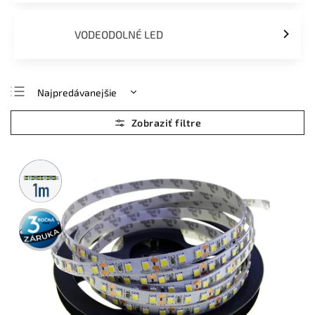
VODEODOLNÉ LED
Najpredávanejšie
Najlacnejšie
Najdrahšie
Abecedne
Metrážny
predaj
3 roky
záruka