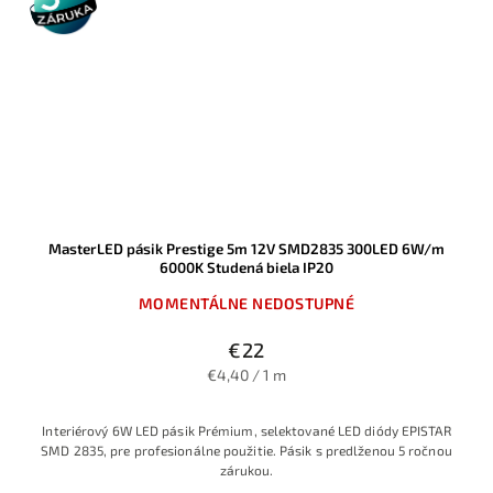
záruka
MasterLED pásik Prestige 5m 12V SMD2835 300LED 6W/m
6000K Studená biela IP20
MOMENTÁLNE NEDOSTUPNÉ
€22
€4,40 / 1 m
Interiérový 6W LED pásik Prémium, selektované LED diódy EPISTAR
SMD 2835, pre profesionálne použitie. Pásik s predlženou 5 ročnou
zárukou.