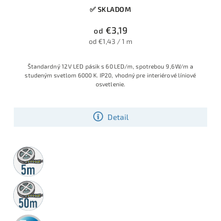
✅ SKLADOM
€3,19
od
od €1,43 / 1 m
Štandardný 12 V LED pásik s 60 LED/m, spotrebou 9,6 W/m a
studeným svetlom 6000 K. IP20, vhodný pre interiérové líniové
osvetlenie.
Detail
5m
rolka
50m
rolka
3 roky