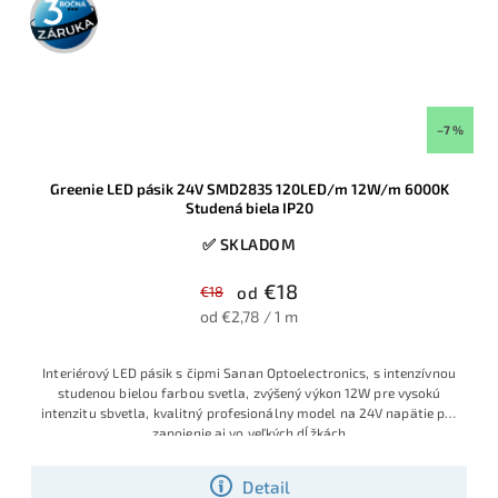
záruka
–7 %
Greenie LED pásik 24V SMD2835 120LED/m 12W/m 6000K
Studená biela IP20
✅ SKLADOM
€18
€18
od
od €2,78 / 1 m
Interiérový LED pásik s čipmi Sanan Optoelectronics, s intenzívnou
studenou bielou farbou svetla, zvýšený výkon 12W pre vysokú
intenzitu sbvetla, kvalitný profesionálny model na 24V napätie pre
zapojenie aj vo veľkých dĺžkách
Detail