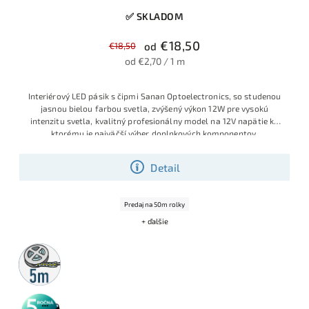
✅ SKLADOM
€18,50
€18,50
od
od €2,70 / 1 m
Interiérový LED pásik s čipmi Sanan Optoelectronics, so studenou
jasnou bielou farbou svetla, zvýšený výkon 12W pre vysokú
intenzitu svetla, kvalitný profesionálny model na 12V napätie ku
ktorému je najväčší výber doplnkových komponentov
Detail
Predaj na 50m rolky
+ ďalšie
5m
rolka
5 rokov