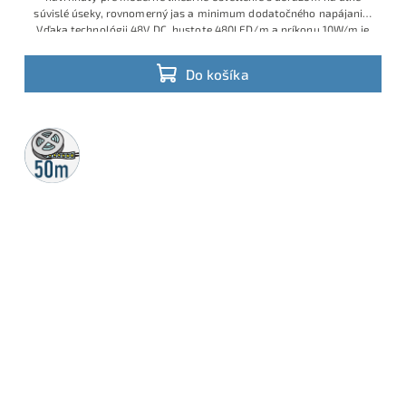
súvislé úseky, rovnomerný jas a minimum dodatočného napájania.
Vďaka technológii 48V DC, hustote 480LED/m a príkonu 10W/m je
ideálny pre inštalácie, kde je potrebné čisté studené biele svetlo,
jednoduchšia montáž a menej kabeláže.
Do košíka
50m
rolka