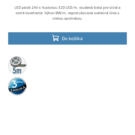
LED pásik 24V s hustotou 320 LED/m, studená biela pre silné a
ostré osvetlenie. Výkon 8W/m, neprerušovaná svetelná línia s
nízkou spotrebou.
Do košíka
5m
rolka
3 roky
záruka