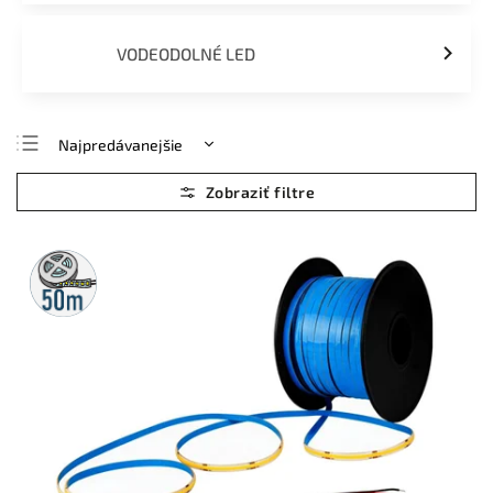
VODEODOLNÉ LED
Najpredávanejšie
Najlacnejšie
Najdrahšie
Abecedne
50m
rolka