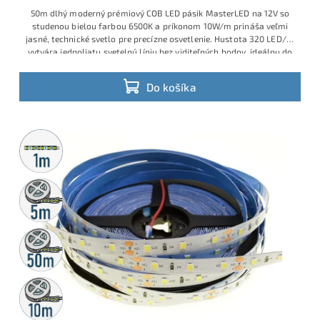
50m dlhý moderný prémiový COB LED pásik MasterLED na 12V so
studenou bielou farbou 6500K a príkonom 10W/m prináša veľmi
jasné, technické svetlo pre precízne osvetlenie. Hustota 320 LED/m
vytvára jednoliatu svetelnú líniu bez viditeľných bodov, ideálnu do
profilov, líniových svietidiel a náročných dizajnových riešení v
suchom interiéri s krytím IP20.
Do košíka
Metrážny
predaj
5m
rolka
50m
rolka
10m
rolka