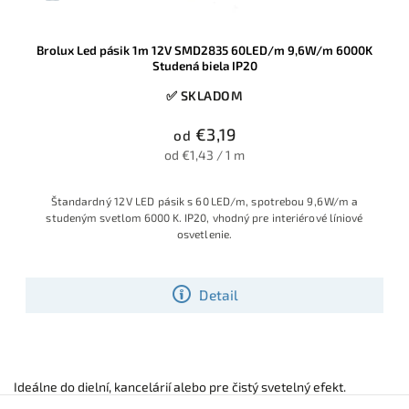
Brolux Led pásik 1m 12V SMD2835 60LED/m 9,6W/m 6000K
Studená biela IP20
✅ SKLADOM
€3,19
od
od €1,43 / 1 m
Štandardný 12 V LED pásik s 60 LED/m, spotrebou 9,6 W/m a
studeným svetlom 6000 K. IP20, vhodný pre interiérové líniové
osvetlenie.
Detail
Ideálne do dielní, kancelárií alebo pre čistý svetelný efekt.