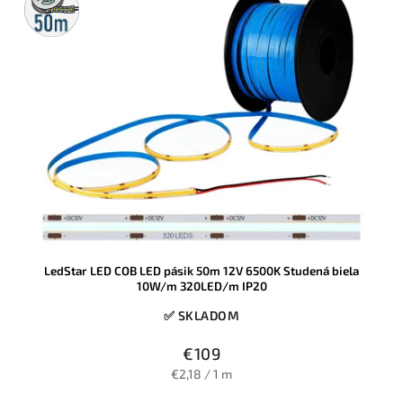
rolka
LedStar LED COB LED pásik 50m 12V 6500K Studená biela
10W/m 320LED/m IP20
✅ SKLADOM
€109
€2,18 / 1 m