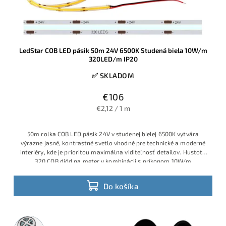
LedStar COB LED pásik 50m 24V 6500K Studená biela 10W/m
320LED/m IP20
✅ SKLADOM
€106
€2,12 / 1 m
50m rolka COB LED pásik 24V v studenej bielej 6500K vytvára
výrazne jasné, kontrastné svetlo vhodné pre technické a moderné
interiéry, kde je prioritou maximálna viditeľnosť detailov. Hustota
320 COB diód na meter v kombinácii s príkonom 10W/m
zabezpečuje rovnomernú súvislú svetelnú líniu bez bodových
odleskov, vhodnú do profilov, podhľadov a dizajnových líniových
Do košíka
svietidiel.
50m