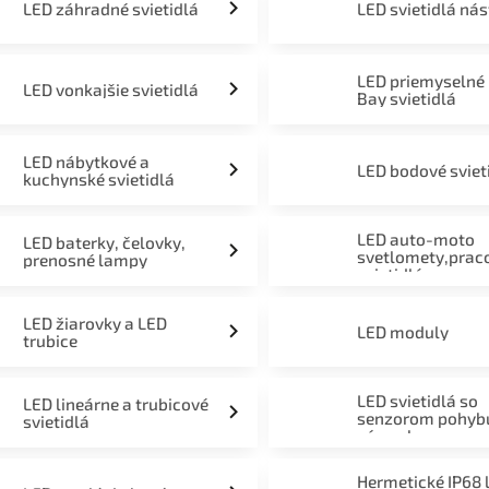
LED záhradné svietidlá
LED svietidlá ná
LED priemyselné
LED vonkajšie svietidlá
Bay svietidlá
LED nábytkové a
LED bodové sviet
kuchynské svietidlá
LED auto-moto
LED baterky, čelovky,
svetlomety,prac
prenosné lampy
svietidlá
LED žiarovky a LED
LED moduly
trubice
LED svietidlá so
LED lineárne a trubicové
senzorom pohyb
svietidlá
súmraku
Hermetické IP68 