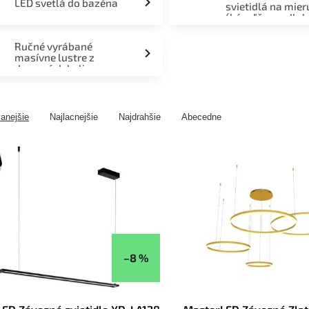
LED svetlá do bazéna
svietidlá na mier
(kúpeľňa, podlah
fasáda, terasa)
Ručné vyrábané
masívne lustre z
drevených kolies
anejšie
Najlacnejšie
Najdrahšie
Abecedne
–8 %