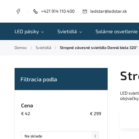
+421 914 110 400
ledstar@ledstar.sk
LED pásiky
Svietidlá
Solárne osvetlenie
Domov
Svietidlá
Stropné závesné svietidlo Denná biela 320°
/
/
Str
LED sviet
obývačky,
Cena
€
42
€
299
Na sklade
3