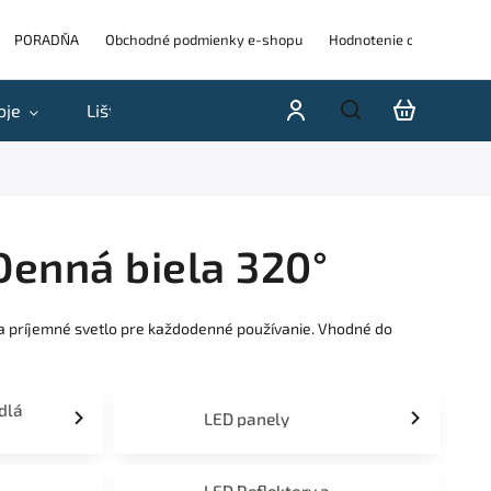
PORADŇA
Obchodné podmienky e-shopu
Hodnotenie obchodu
oje
Lišty
Akcie a výpredaje
Blog
H
Denná biela 320°
 a príjemné svetlo pre každodenné používanie. Vhodné do
idlá
LED panely