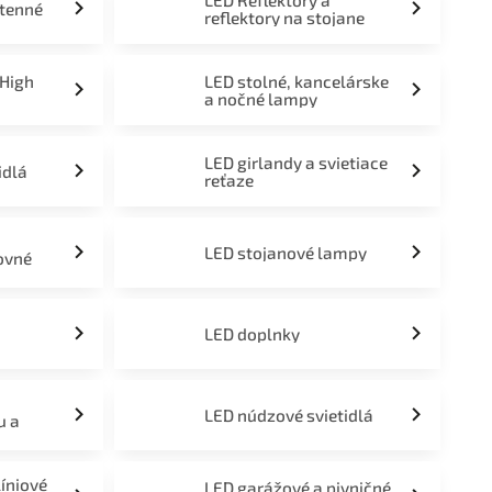
LED Reflektory a
stenné
reflektory na stojane
 High
LED stolné, kancelárske
a nočné lampy
LED girlandy a svietiace
idlá
reťaze
LED stojanové lampy
ovné
LED doplnky
LED núdzové svietidlá
u a
líniové
LED garážové a pivničné