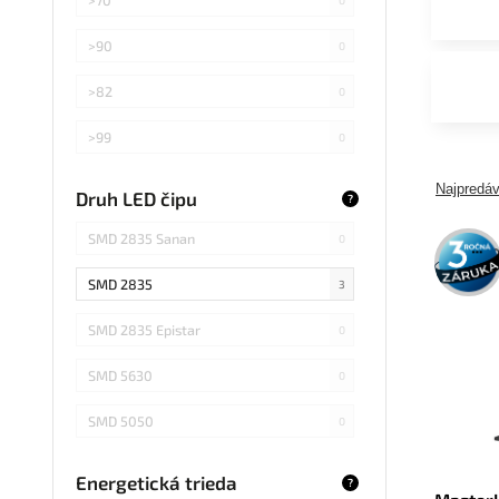
>90
0
>82
0
>99
0
>75
0
Najpredáv
Druh LED čipu
?
Záleží od použitej žiarovky
0
SMD 2835 Sanan
3 roky
0
záruka
SMD 2835
3
SMD 2835 Epistar
0
SMD 5630
0
SMD 5050
0
COB Epistar
0
Energetická trieda
?