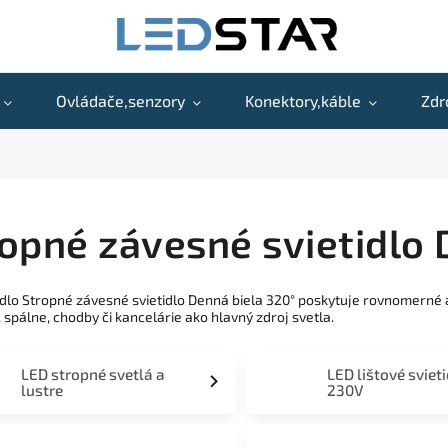
Ovládače,senzory
Konektory,káble
Zdr
opné závesné svietidlo 
idlo Stropné závesné svietidlo Denná biela 320° poskytuje rovnomerné
 spálne, chodby či kancelárie ako hlavný zdroj svetla.
LED stropné svetlá a
LED lištové sviet
lustre
230V