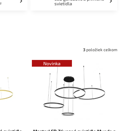
u
svietidla
a,
3
položiek celkom
Novinka