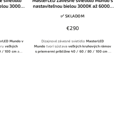
 svietidlo
MasterLED Závesné svietidlo Mundo s
ielou 3000K
nastaviteľnou bielou 3000K až 6000K
/80/100cm
119W 40/60/80/100cm
✅ SKLADOM
€290
erLED Mundo v
Dizajnové závesné svietidlo
MasterLED
hru
veľkých
Mundo
tvorí sústava
veľkých kruhových rámov
0 / 100 cm
a
s priemermi približne 40 / 60 / 80 / 100 cm
v
 Vďaka
CCT
elegantnej čiernej farbe. Vďaka
CCT technológii s
0K
, vysokému
rozsahom 3000–6000K
, vysokému výkonu
 ovládaniu so
okolo
119 W
a
diaľkovému ovládaniu so
né osvetlenie v
stmievaním
ponúka mimoriadne silné svetlo aj
acom zlatom
pre veľké miestnosti, pričom zachováva
nadčasový, klasicky pôsobiaci dizajn v
modernom čiernom prevedení.