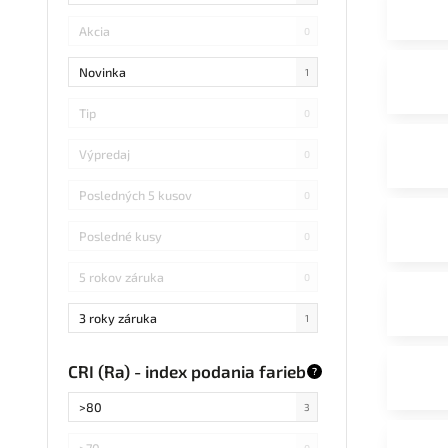
Akcia
0
Novinka
1
Tip
0
Výpredaj
0
Posledných 5 kusov
0
Posledné kusy
0
5 rokov záruka
0
3 roky záruka
1
CRI (Ra) - index podania farieb
?
>80
3
>70
0