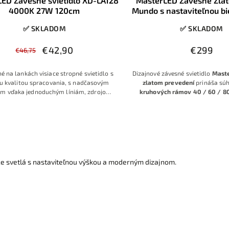
ED Závesné svietidlo XD-LA128
MasterLED Závesné Zlaté
4000K 27W 120cm
Mundo s nastaviteľnou b
až 6000K 119W 40/60
✅ SKLADOM
✅ SKLADOM
€42,90
€299
€46,75
é na lankách visiace stropné svietidlo s
Dizajnové závesné svietidlo
Mast
u kvalitou spracovania, s nadčasovým
zlatom prevedení
prináša sú
m vďaka jednoduchým líniám, zdrojom
kruhových rámov 40 / 60 / 8
a sú LED integrované moduly pre dlhú
modernej LED technológie.
sť, nízku spotrebu a vysoký výkon vášho
nastaviteľnej bielej 3000–600
svietidla.
výkonu okolo
119 W
a
diaľkovému
stmievaním
ponúka silné, flexibil
nadčasovom, luxusne pôsobi
dizajne.
ce svetlá s nastaviteľnou výškou a moderným dizajnom.