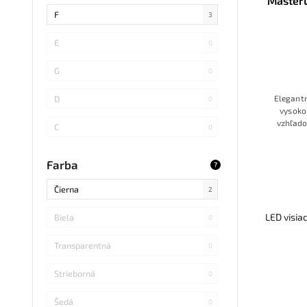
MasterL
SMD 4014
0
F
3
COB
0
E
0
SMD 5730
0
G
0
SMD
0
Elegantn
D
0
vysoko
LED DIP
0
vzhľado
C
0
svetl
životno
S14 LED
0
B
0
Farba
?
SMD Samsung
0
Čierna
2
SMD 2838
0
LED visia
Biela
0
SMD 2836
0
Transparentná
0
SMD 5730 Samsung
0
Strieborná
0
Refond
0
Šedá
0