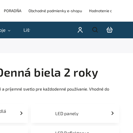
PORADŇA
Obchodné podmienky e-shopu
Hodnotenie obchodu
oje
Lišty
Akcie a výpredaje
Blog
H
Denná biela 2 roky
né a príjemné svetlo pre každodenné používanie. Vhodné do
idlá
LED panely