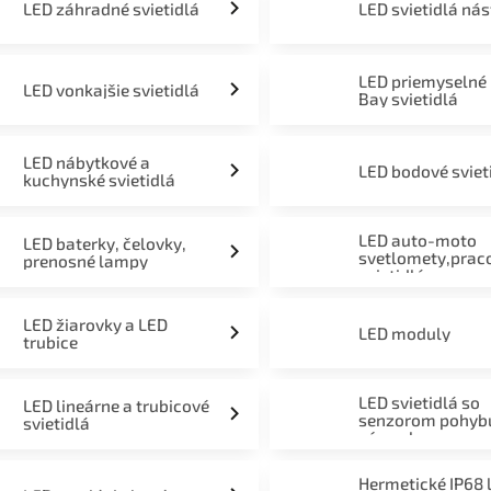
LED záhradné svietidlá
LED svietidlá ná
LED priemyselné
LED vonkajšie svietidlá
Bay svietidlá
LED nábytkové a
LED bodové sviet
kuchynské svietidlá
LED auto-moto
LED baterky, čelovky,
svetlomety,prac
prenosné lampy
svietidlá
LED žiarovky a LED
LED moduly
trubice
LED svietidlá so
LED lineárne a trubicové
senzorom pohyb
svietidlá
súmraku
Hermetické IP68 