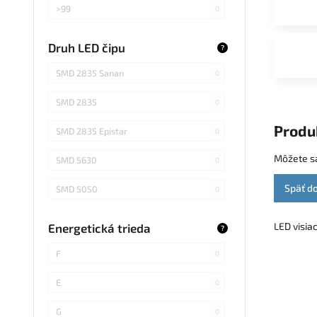
>99
0
>75
0
Druh LED čipu
?
Záleží od použitej žiarovky
0
SMD 2835 Sanan
0
SMD 2835
0
Produ
SMD 2835 Epistar
0
Môžete sa
SMD 5630
0
Späť d
SMD 5050
0
COB Epistar
0
LED visia
Energetická trieda
?
SMD 4014
0
F
0
COB
0
E
0
SMD 5730
0
G
0