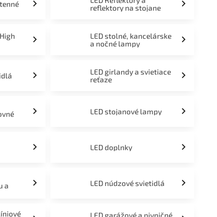
LED Reflektory a
stenné
reflektory na stojane
 High
LED stolné, kancelárske
a nočné lampy
LED girlandy a svietiace
idlá
reťaze
LED stojanové lampy
ovné
LED doplnky
LED núdzové svietidlá
u a
líniové
LED garážové a pivničné