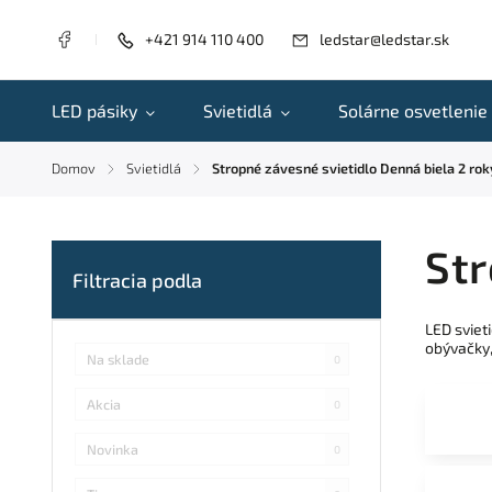
+421 914 110 400
ledstar@ledstar.sk
LED pásiky
Svietidlá
Solárne osvetlenie
Domov
Svietidlá
Stropné závesné svietidlo Denná biela 2 rok
/
/
Str
LED sviet
obývačky,
Na sklade
0
Akcia
0
Novinka
0