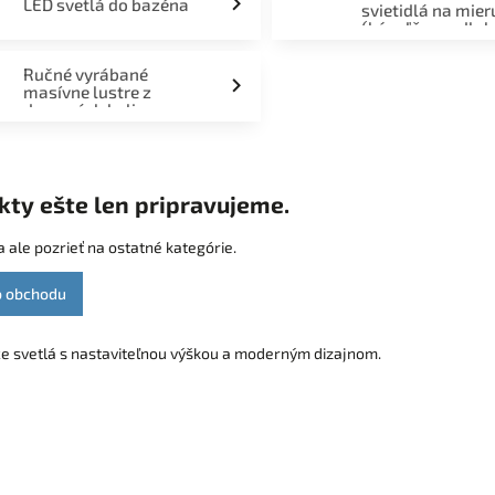
LED svetlá do bazéna
svietidlá na mier
(kúpeľňa, podlah
fasáda, terasa)
Ručné vyrábané
masívne lustre z
drevených kolies
kty ešte len pripravujeme.
 ale pozrieť na ostatné kategórie.
o obchodu
ce svetlá s nastaviteľnou výškou a moderným dizajnom.