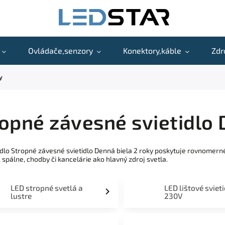
Ovládače,senzory
Konektory,káble
Zdr
y
opné závesné svietidlo 
idlo Stropné závesné svietidlo Denná biela 2 roky poskytuje rovnomer
 spálne, chodby či kancelárie ako hlavný zdroj svetla.
LED stropné svetlá a
LED lištové sviet
lustre
230V