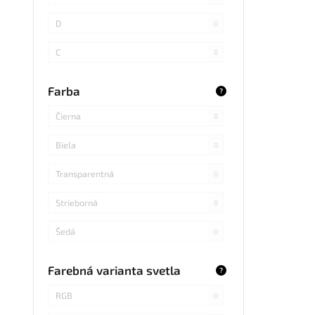
SMD
0
D
0
LED DIP
0
C
0
S14 LED
0
B
0
Farba
?
SMD Samsung
0
Čierna
0
SMD 2838
0
Biela
0
SMD 2836
0
Transparentná
0
SMD 5730 Samsung
0
Strieborná
0
Refond
0
Šedá
0
COB Bridgelux
0
Modrá
0
Farebná varianta svetla
?
RGB
0
Svetlé drevo
0
RGB
0
SMD s integrovaným obvodom
0