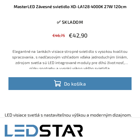
MasterLED Závesné svietidlo XD-LA128 4000K 27W 120cm
✅ SKLADOM
€42,90
€46,75
Elegantné na lankách visiace stropné svietidlo s vysokou kvalitou
spracovania, s nadčasovým vzhľadom vďaka jednoduchým líniám,
zdrojom svetla sú LED integrované moduly pre dlhú životnosť,
nízku spotrebu a vysoký výkon vášho svietidla.
Do košíka
LED visiace svetlá s nastaviteľnou výškou a moderným dizajnom.