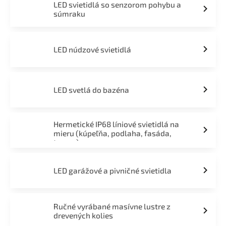
LED svietidlá so senzorom pohybu a
súmraku
LED núdzové svietidlá
LED svetlá do bazéna
Hermetické IP68 líniové svietidlá na
mieru (kúpeľňa, podlaha, fasáda,
terasa)
LED garážové a pivničné svietidla
Ručné vyrábané masívne lustre z
drevených kolies