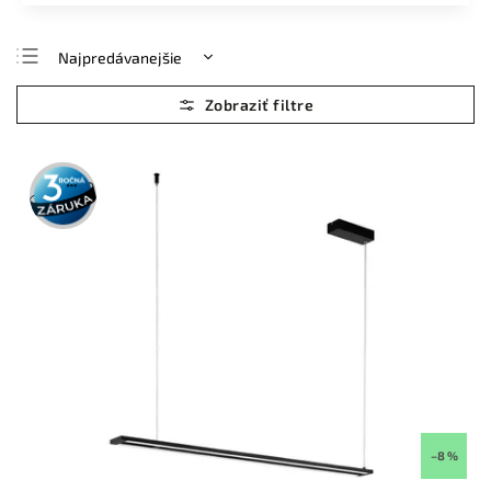
Najpredávanejšie
Najlacnejšie
Najdrahšie
Abecedne
3 roky
záruka
–8 %