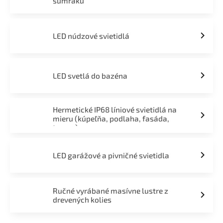
súmraku
LED núdzové svietidlá
LED svetlá do bazéna
Hermetické IP68 líniové svietidlá na
mieru (kúpeľňa, podlaha, fasáda,
terasa)
LED garážové a pivničné svietidla
Ručné vyrábané masívne lustre z
drevených kolies