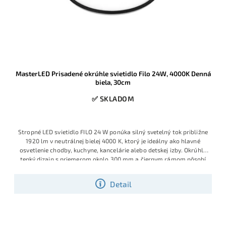
MasterLED Prisadené okrúhle svietidlo Filo 24W, 4000K Denná
biela, 30cm
✅ SKLADOM
Stropné LED svietidlo FILO 24 W ponúka silný svetelný tok približne
1920 lm v neutrálnej bielej 4000 K, ktorý je ideálny ako hlavné
osvetlenie chodby, kuchyne, kancelárie alebo detskej izby. Okrúhly
tenký dizajn s priemerom okolo 300 mm a čiernym rámom pôsobí
moderne, ľahko sa kombinuje s nábytkom a vďaka LED technológii
šetrí energiu aj náklady na údržbu.
Detail