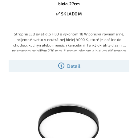
biela, 27cm
✅ SKLADOM
Stropné LED svietidlo FILO s výkonom 18 W ponúka rovnomerné,
príjemné svetlo v neutrálnej bielej 4000 K, ktoré je ideálne do
chodieb, kuchýň alebo menších kancelárií. Tenký okrúhly dizajn s
priemerom približne 270 mm, čiernym rámom a bielym difúzorom
pôsobí moderne a nenápadne zapadne do väčšiny interiérov.
Detail