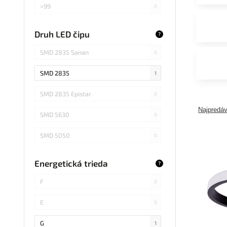
>99
0
>75
0
Druh LED čipu
?
Záleží od použitej žiarovky
0
SMD 2835 Sanan
0
SMD 2835
1
SMD 2835 Epistar
0
Najpredáv
SMD 5630
0
SMD 5050
0
COB Epistar
0
Energetická trieda
?
SMD 4014
0
F
0
COB
0
E
0
SMD 5730
0
G
1