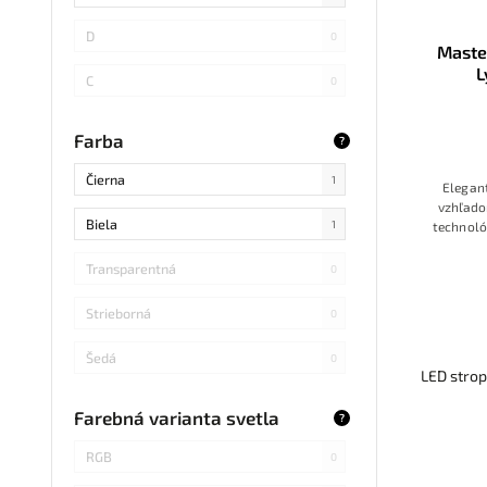
SMD
0
D
0
Maste
LED DIP
L
0
C
0
S14 LED
0
B
0
Farba
?
SMD Samsung
0
Čierna
1
Elegan
SMD 2838
0
vzhľado
Biela
1
technoló
SMD 2836
0
Transparentná
0
SMD 5730 Samsung
0
Strieborná
0
Refond
0
Šedá
0
LED strop
COB Bridgelux
0
Modrá
0
Farebná varianta svetla
?
RGB
0
Svetlé drevo
0
RGB
0
SMD s integrovaným obvodom
0