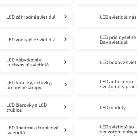
LED záhradné svietidlá
LED svietidlá ná
LED priemyselné
LED vonkajšie svietidlá
Bay svietidlá
LED nábytkové a
LED bodové sviet
kuchynské svietidlá
LED auto-moto
LED baterky, čelovky,
svetlomety,prac
prenosné lampy
svietidlá
LED žiarovky a LED
LED moduly
trubice
LED svietidlá so
LED lineárne a trubicové
senzorom pohyb
svietidlá
súmraku