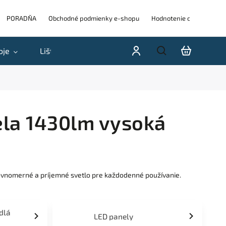
PORADŇA
Obchodné podmienky e-shopu
Hodnotenie obchodu
oje
Lišty
Akcie a výpredaje
Blog
H
ela 1430lm vysoká
 rovnomerné a príjemné svetlo pre každodenné používanie.
idlá
LED panely