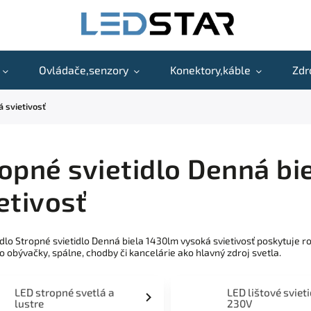
Ovládače,senzory
Konektory,káble
Zdr
á svietivosť
opné svietidlo Denná bi
etivosť
idlo Stropné svietidlo Denná biela 1430lm vysoká svietivosť poskytuje
 obývačky, spálne, chodby či kancelárie ako hlavný zdroj svetla.
LED stropné svetlá a
LED lištové sviet
lustre
230V