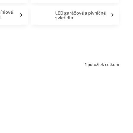
líniové
LED garážové a pivničné
u
svietidla
a,
1
položiek celkom