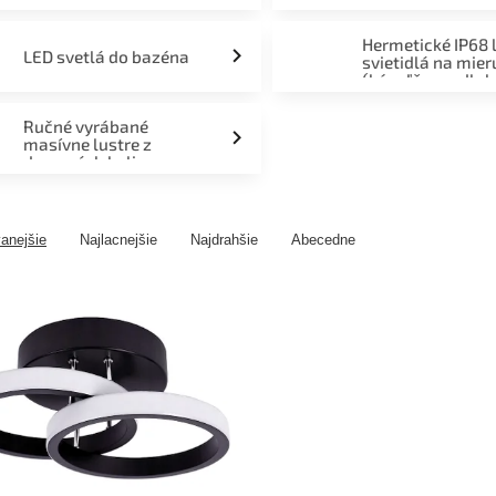
Hermetické IP68 
LED svetlá do bazéna
svietidlá na mier
(kúpeľňa, podlah
fasáda, terasa)
Ručné vyrábané
masívne lustre z
drevených kolies
anejšie
Najlacnejšie
Najdrahšie
Abecedne