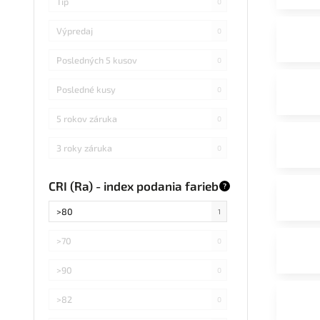
Tip
0
Výpredaj
0
Posledných 5 kusov
0
Posledné kusy
0
5 rokov záruka
0
3 roky záruka
0
CRI (Ra) - index podania farieb
?
>80
1
>70
0
>90
0
>82
0