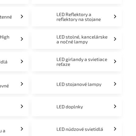
LED Reflektory a
stenné
reflektory na stojane
 High
LED stolné, kancelárske
a nočné lampy
LED girlandy a svietiace
idlá
reťaze
LED stojanové lampy
ovné
LED doplnky
LED núdzové svietidlá
u a