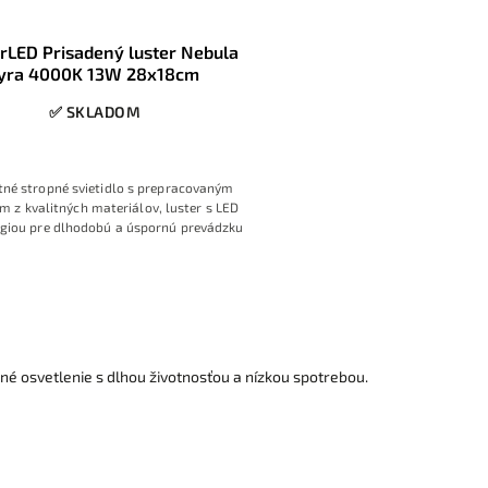
rLED Prisadený luster Nebula
yra 4000K 13W 28x18cm
✅ SKLADOM
tné stropné svietidlo s prepracovaným
m z kvalitných materiálov, luster s LED
giou pre dlhodobú a úspornú prevádzku
né osvetlenie s dlhou životnosťou a nízkou spotrebou.