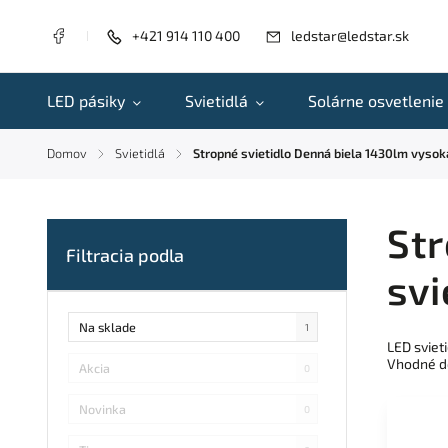
+421 914 110 400
ledstar@ledstar.sk
LED pásiky
Svietidlá
Solárne osvetlenie
Domov
Svietidlá
Stropné svietidlo Denná biela 1430lm vysok
/
/
Str
svi
Na sklade
1
LED sviet
Vhodné do
Akcia
0
Novinka
0