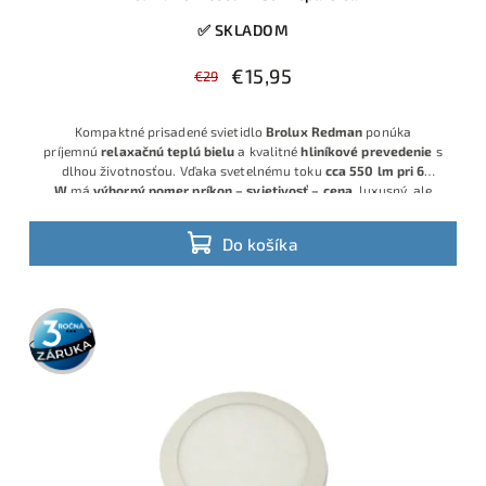
✅ SKLADOM
€15,95
€29
Kompaktné prisadené svietidlo
Brolux Redman
ponúka
príjemnú
relaxačnú teplú bielu
a kvalitné
hliníkové prevedenie
s
dlhou životnosťou. Vďaka svetelnému toku
cca 550 lm pri 6
W
má
výborný pomer príkon – svietivosť – cena
, luxusný, ale
decentný
klasicko‑moderný biely vzhľad
a šikovné malé rozmery,
pričom v akcii získate
1 svietidlo zadarmo (balenie 1+1)
.
Do košíka
3 roky
záruka