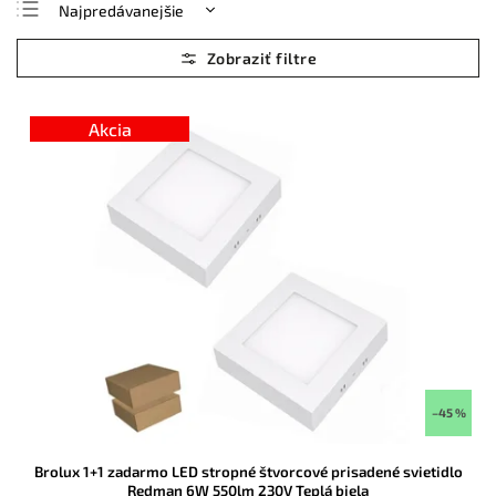
Najpredávanejšie
Najlacnejšie
Najdrahšie
Abecedne
Akcia
–45 %
Brolux 1+1 zadarmo LED stropné štvorcové prisadené svietidlo
Redman 6W 550lm 230V Teplá biela