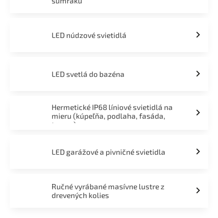
súmraku
LED núdzové svietidlá
LED svetlá do bazéna
Hermetické IP68 líniové svietidlá na
mieru (kúpeľňa, podlaha, fasáda,
terasa)
LED garážové a pivničné svietidla
Ručné vyrábané masívne lustre z
drevených kolies