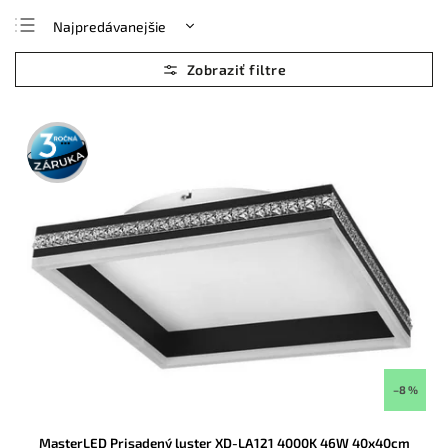
Najpredávanejšie
Najlacnejšie
Najdrahšie
Abecedne
3 roky
záruka
–8 %
MasterLED Prisadený luster XD-LA121 4000K 46W 40x40cm