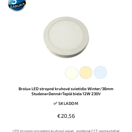
záruka
Brolux LED stropné kruhové svietidlo Winter/38mm
Studena+Denná+Teplá biela 12W 230V
✅ SKLADOM
€20,56
LED stropný prisadený kruhový panel, moderné CCT nastaviteľné