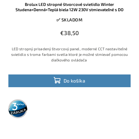
Brolux LED stropné štvorcové svietidlo Winter
Studena+Denná+Teplá biela 12W 230V stmievateľné s DO
✅ SKLADOM
€38,50
LED stropný prisadený štvorcový panel, moderné CCT nastaviteľné
svietidlo s troma farbami svetla ktoré je možné stmievať pomocou
diaľkového ovládača
Do košíka
3 roky
záruka