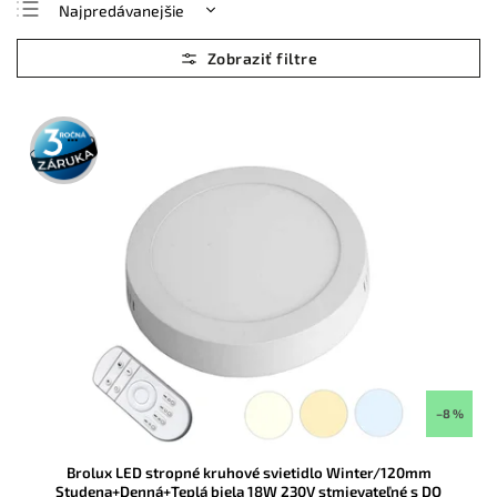
Najpredávanejšie
Najlacnejšie
Najdrahšie
Abecedne
3 roky
záruka
–8 %
Brolux LED stropné kruhové svietidlo Winter/120mm
Studena+Denná+Teplá biela 18W 230V stmievateľné s DO