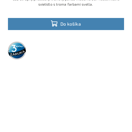
svietidlo s troma farbami svetla.
Do košíka
3 roky
záruka