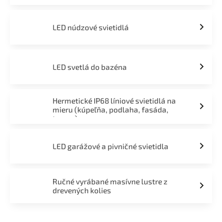
LED núdzové svietidlá
LED svetlá do bazéna
Hermetické IP68 líniové svietidlá na
mieru (kúpeľňa, podlaha, fasáda,
terasa)
LED garážové a pivničné svietidla
Ručné vyrábané masívne lustre z
drevených kolies