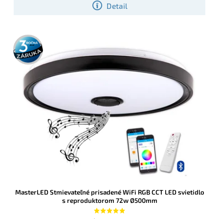
Detail
diaľkovým ovládačom
3 roky
záruka
MasterLED Stmievateľné prisadené WiFi RGB CCT LED svietidlo
s reproduktorom 72w Ø500mm