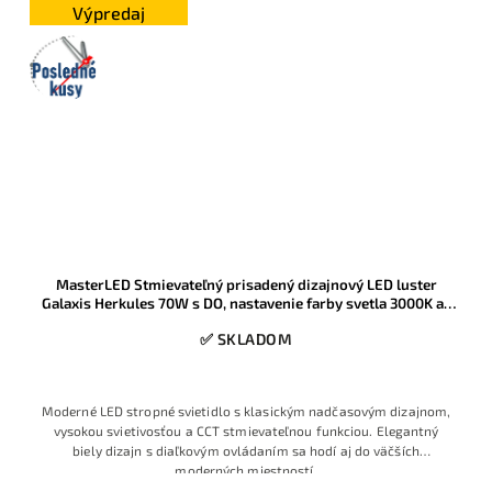
Výpredaj
Posledné
kusy
MasterLED Stmievateľný prisadený dizajnový LED luster
Galaxis Herkules 70W s DO, nastavenie farby svetla 3000K až
6500K, biely, 54x54x13cm
✅ SKLADOM
Moderné LED stropné svietidlo s klasickým nadčasovým dizajnom,
vysokou svietivosťou a CCT stmievateľnou funkciou. Elegantný
biely dizajn s diaľkovým ovládaním sa hodí aj do väčších
moderných miestností.