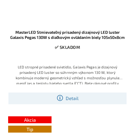
MasterLED Stmievateľný prisadený dizajnový LED luster
Galaxis Pegas 130W s diaľkovým ovládaním biely 105x50x8cm
✅ SKLADOM
LED stropné prisadené svietidlo, Galaxis Pegas je dizajnový
prisadený LED luster so súhrnným výkonom 130 W, ktorý
kombinuje moderný geometrický vzhľad s možnosťou plynule
meniť jas a teplotu bieleho svetla (CCT). Biele rámové profily
pôsobia neutrálne v priestore a sú zladená aj s výrazne farebný
priestorom. Vhodný do obývačky, jedálne alebo moderných
Detail
kancelárskych priestorov, pričom všetky funkcie sa ovládajú
moderný CCT stmievateľný luster s diaľkovým ovládaním. Vysoká
priloženým diaľkovým ovládačom
svietivosť a veľký rozmer aj pre väčšie miestnosti, zároveň
moderný vzhľad v žiadanej čierno bielej farebnej kombinácií
Akcia
neutrálnych farieb pre dobré zladenie
Tip