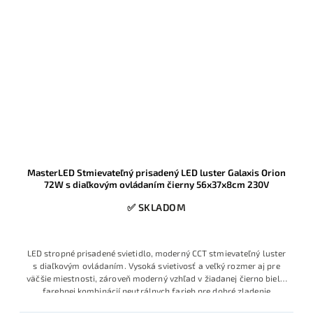
MasterLED Stmievateľný prisadený LED luster Galaxis Orion
72W s diaľkovým ovládaním čierny 56x37x8cm 230V
✅ SKLADOM
LED stropné prisadené svietidlo, moderný CCT stmievateľný luster
s diaľkovým ovládaním. Vysoká svietivosť a veľký rozmer aj pre
väčšie miestnosti, zároveň moderný vzhľad v žiadanej čierno bielej
farebnej kombinácií neutrálnych farieb pre dobré zladenie