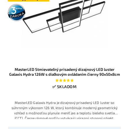
3 roky
záruka
MasterLED Stmievateľný prisadený dizajnový LED luster
Galaxis Hydra 126W s diaľkovým ovládaním čierny 90x50x8cm
✅ SKLADOM
MasterLED Galaxis Hydra je dizajnový prisadený LED luster so
súhrnným výkonom 126 W, ktorý kombinuje moderný geometrický
vzhľad s možnosťou plynule meniť jas a teplotu bieleho svetla
(CCT). Čierne rámové profily vytvárajú výrazný stropný objekt,
vhodný do obývačky, jedálne alebo moderných kancelárskych
priestorov, pričom všetky funkcie sa ovládajú priloženým