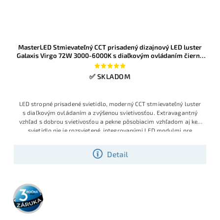
MasterLED Stmievateľný CCT prisadený dizajnový LED luster
Galaxis Virgo 72W 3000-6000K s diaľkovým ovládaním čierny
Ø58cm
✅ SKLADOM
LED stropné prisadené svietidlo, moderný CCT stmievateľný luster
s diaľkovým ovládaním a zvýšenou svietivosťou. Extravagantný
vzhľad s dobrou svietivosťou a pekne pôsobiacim vzhľadom aj keď
svietidlo nie je rozsvietené, integrovanými LED modulmi pre
Detail
3 roky
záruka