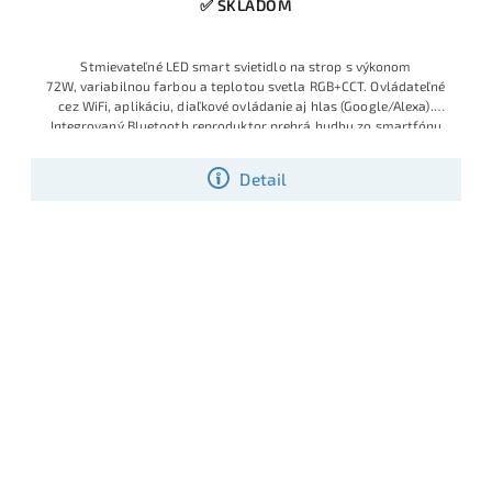
✅ SKLADOM
Stmievateľné LED
smart svietid
lo na strop s
výkonom
72W,
variabilnou far
bou a teplotou
svetla RGB+C
CT. Ovládateľ
né
cez WiFi, aplik
áciu, diaľkové
ovládanie aj
hlas (Google
/Alexa).
Inte
grovaný Bluetooth
reproduktor prehr
á hudbu zo smart
fónu
priamo cez
osvetlenie. Modern
ý minimal diz
ajn Ø500 mm do
každej
izby,
kuchyne či akoko
ľvek zariadene
j domácnosti.
Detail