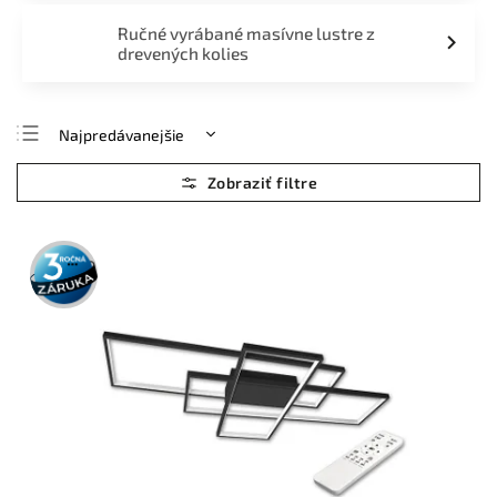
Ručné vyrábané masívne lustre z
drevených kolies
Najpredávanejšie
Najlacnejšie
Najdrahšie
Abecedne
3 roky
záruka