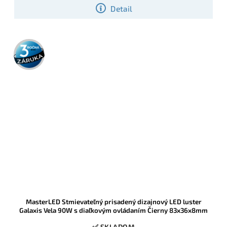
Detail
3 roky
záruka
MasterLED Stmievateľný prisadený dizajnový LED luster
Galaxis Vela 90W s diaľkovým ovládaním Čierny 83x36x8mm
✅ SKLADOM