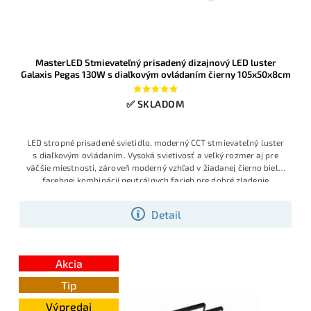
MasterLED Stmievateľný prisadený dizajnový LED luster
Galaxis Pegas 130W s diaľkovým ovládaním čierny 105x50x8cm
✅ SKLADOM
LED stropné prisadené svietidlo, moderný CCT stmievateľný luster
s diaľkovým ovládaním. Vysoká svietivosť a veľký rozmer aj pre
väčšie miestnosti, zároveň moderný vzhľad v žiadanej čierno bielej
farebnej kombinácií neutrálnych farieb pre dobré zladenie
Detail
Akcia
Tip
Výpredaj