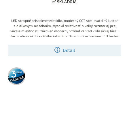
✅ SKLADOM
LED stropné prisadené svietidlo, moderný CCT stmievateľný luster
s diaľkovým ovládaním. Vysoká svietivosť a veľký rozmer aj pre
väčšie miestnosti, zároveň moderný vzhľad vzhľad v klasickej bielej
farbe vhodnej do každého interiéru Dizajnový prisadený LED luster
ktorý kombinuje moderný geometrický vzhľad s možnosťou plynule
meniť jas a teplotu bieleho svetla (CCT).
Detail
3 roky
záruka