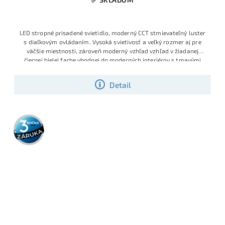
LED stropné prisadené svietidlo, moderný CCT stmievateľný luster
s diaľkovým ovládaním. Vysoká svietivosť a veľký rozmer aj pre
väčšie miestnosti, zároveň moderný vzhľad vzhľad v žiadanej
čiernej bielej farbe vhodnej do moderných interiérov s tmavými
Detail
3 roky
záruka