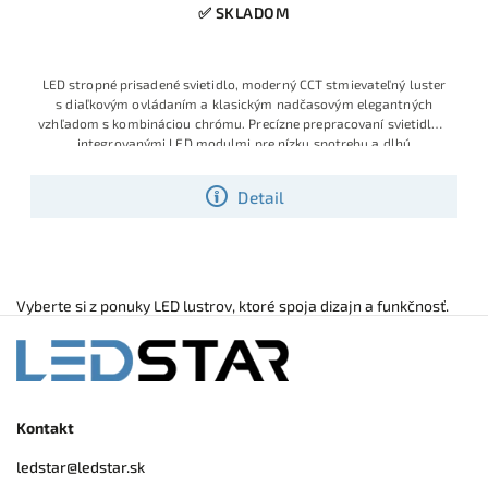
✅ SKLADOM
LED stropné prisadené svietidlo, moderný CCT stmievateľný luster
s diaľkovým ovládaním a klasickým nadčasovým elegantných
vzhľadom s kombináciou chrómu. Precízne prepracovaní svietidlo s
integrovanými LED modulmi pre nízku spotrebu a dlhú
Detail
Vyberte si z ponuky LED lustrov, ktoré spoja dizajn a funkčnosť.
Kontakt
ledstar
@
ledstar.sk