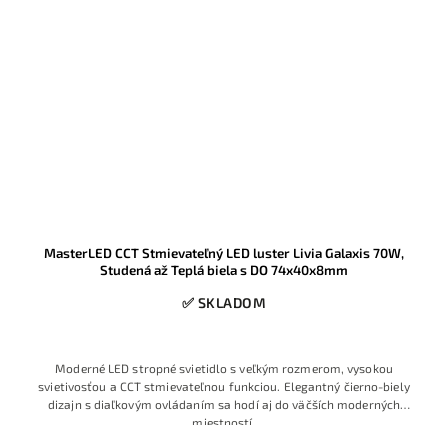
MasterLED CCT Stmievateľný LED luster Livia Galaxis 70W,
Studená až Teplá biela s DO 74x40x8mm
✅ SKLADOM
Moderné LED stropné svietidlo s veľkým rozmerom, vysokou
svietivosťou a CCT stmievateľnou funkciou. Elegantný čierno-biely
dizajn s diaľkovým ovládaním sa hodí aj do väčších moderných
miestností.