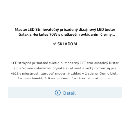
MasterLED Stmievateľný prisadený dizajnový LED luster
Galaxis Herkules 70W s diaľkovým ovládaním čierny
54x54x13cm
✅ SKLADOM
LED stropné prisadené svietidlo, moderný CCT stmievateľný luster
s diaľkovým ovládaním. Vysoká svietivosť a veľký rozmer aj pre
väčšie miestnosti, zároveň moderný vzhľad v žiadanej čierno bielej
farebnej kombinácií neutrálnych farieb pre dobré zladenie
Detail