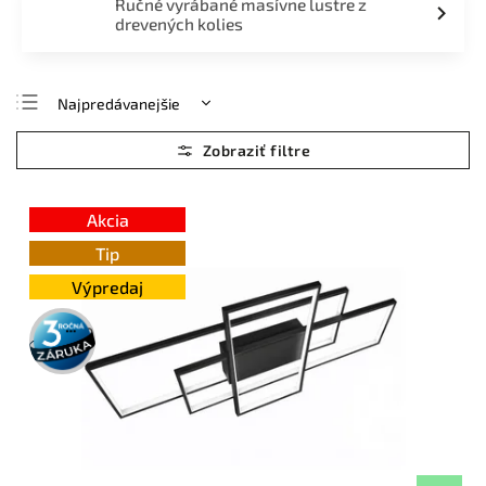
Ručné vyrábané masívne lustre z
drevených kolies
Najpredávanejšie
Najlacnejšie
Najdrahšie
Abecedne
Akcia
Tip
Výpredaj
3 roky
záruka