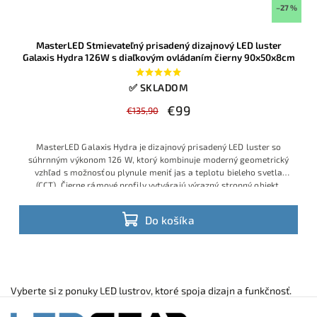
–27 %
MasterLED Stmievateľný prisadený dizajnový LED luster
Galaxis Hydra 126W s diaľkovým ovládaním čierny 90x50x8cm
✅ SKLADOM
€99
€135,90
MasterLED Galaxis Hydra je dizajnový prisadený LED luster so
súhrnným výkonom 126 W, ktorý kombinuje moderný geometrický
vzhľad s možnosťou plynule meniť jas a teplotu bieleho svetla
(CCT). Čierne rámové profily vytvárajú výrazný stropný objekt,
vhodný do obývačky, jedálne alebo moderných kancelárskych
priestorov, pričom všetky funkcie sa ovládajú priloženým
Do košíka
diaľkovým ovládačom
Vyberte si z ponuky LED lustrov, ktoré spoja dizajn a funkčnosť.