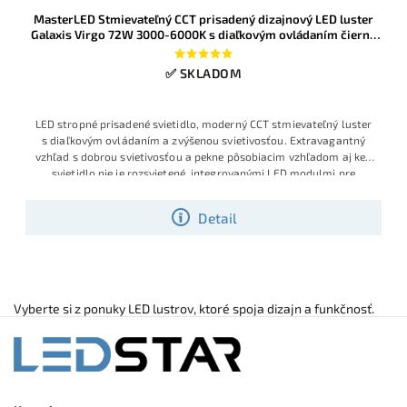
MasterLED Stmievateľný CCT prisadený dizajnový LED luster
Galaxis Virgo 72W 3000-6000K s diaľkovým ovládaním čierny
Ø58cm
✅ SKLADOM
LED stropné prisadené svietidlo, moderný CCT stmievateľný luster
s diaľkovým ovládaním a zvýšenou svietivosťou. Extravagantný
vzhľad s dobrou svietivosťou a pekne pôsobiacim vzhľadom aj keď
svietidlo nie je rozsvietené, integrovanými LED modulmi pre
Detail
Vyberte si z ponuky LED lustrov, ktoré spoja dizajn a funkčnosť.