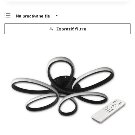
Najpredávanejšie
Najlacnejšie
Najdrahšie
Abecedne