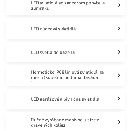
LED svietidlá so senzorom pohybu a
súmraku
LED núdzové svietidlá
LED svetlá do bazéna
Hermetické IP68 líniové svietidlá na
mieru (kúpeľňa, podlaha, fasáda,
terasa)
LED garážové a pivničné svietidla
Ručné vyrábané masívne lustre z
drevených kolies