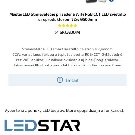
MasterLED Stmievateľné prisadené WiFi RGB CCT LED svietidlo
s reproduktorom 72w Ø500mm
✅ SKLADOM
Stmievateľné LED
smart svietid
lo na strop s
výkonom
72W,
variabilnou far
bou a teplotou
svetla RGB+C
CT. Ovládateľ
né
cez WiFi, aplik
áciu, diaľkové
ovládanie aj
hlas (Google
/Alexa).
Inte
grovaný Bluetooth
reproduktor prehr
á hudbu zo smart
fónu
priamo cez
osvetlenie. Modern
ý minimal diz
ajn Ø500 mm do
každej
izby,
kuchyne či akoko
ľvek zariadene
j domácnosti.
Detail
Vyberte si z ponuky LED lustrov, ktoré spoja dizajn a funkčnosť.