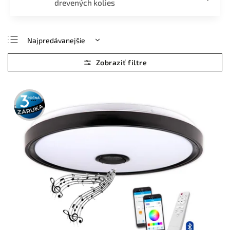
drevených kolies
Najpredávanejšie
Najlacnejšie
Najdrahšie
Abecedne
3 roky
záruka