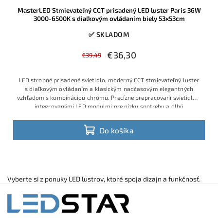
MasterLED Stmievateľný CCT prisadený LED luster Paris 36W
3000-6500K s diaľkovým ovládaním biely 53x53cm
✅ SKLADOM
€36,30
€39,49
LED stropné prisadené svietidlo, moderný CCT stmievateľný luster
s diaľkovým ovládaním a klasickým nadčasovým elegantných
vzhľadom s kombináciou chrómu. Precízne prepracovaní svietidlo s
integrovanými LED modulmi pre nízku spotrebu a dlhú
Do košíka
Vyberte si z ponuky LED lustrov, ktoré spoja dizajn a funkčnosť.