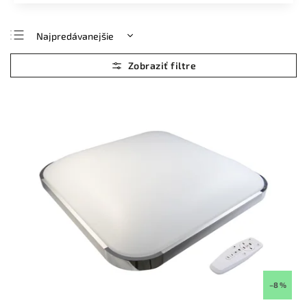
Najpredávanejšie
Najlacnejšie
Najdrahšie
Abecedne
–8 %