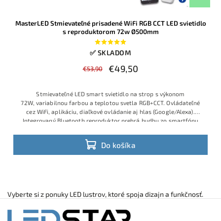
MasterLED Stmievateľné prisadené WiFi RGB CCT LED svietidlo
s reproduktorom 72w Ø500mm
✅ SKLADOM
€49,50
€53,90
Stmievateľné LED
smart svietid
lo na strop s
výkonom
72W,
variabilnou far
bou a teplotou
svetla RGB+C
CT. Ovládateľ
né
cez WiFi, aplik
áciu, diaľkové
ovládanie aj
hlas (Google
/Alexa).
Inte
grovaný Bluetooth
reproduktor prehr
á hudbu zo smart
fónu
priamo cez
osvetlenie. Modern
ý minimal diz
ajn Ø500 mm do
každej
izby,
kuchyne či akoko
ľvek zariadene
j domácnosti.
Do košíka
Vyberte si z ponuky LED lustrov, ktoré spoja dizajn a funkčnosť.