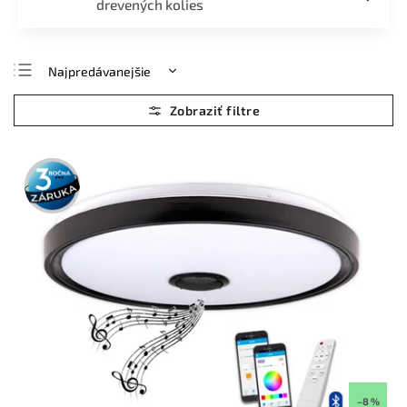
drevených kolies
Najpredávanejšie
Najlacnejšie
Najdrahšie
Abecedne
3 roky
záruka
–8 %