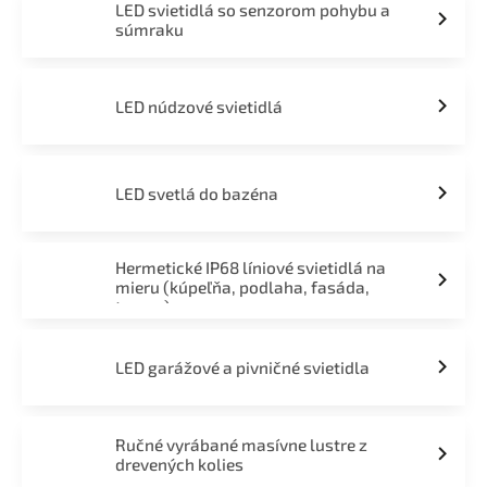
LED svietidlá so senzorom pohybu a
súmraku
LED núdzové svietidlá
LED svetlá do bazéna
Hermetické IP68 líniové svietidlá na
mieru (kúpeľňa, podlaha, fasáda,
terasa)
LED garážové a pivničné svietidla
Ručné vyrábané masívne lustre z
drevených kolies