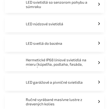
LED svietidlá so senzorom pohybu a
súmraku
LED núdzové svietidlá
LED svetlá do bazéna
Hermetické IP68 líniové svietidlá na
mieru (kúpeľňa, podlaha, fasáda,
terasa)
LED garážové a pivničné svietidla
Ručné vyrábané masívne lustre z
drevených kolies