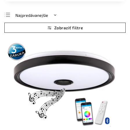
Najpredávanejšie
Najlacnejšie
Najdrahšie
Abecedne
3 roky
záruka