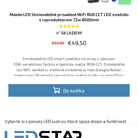
MasterLED Stmievateľné prisadené WiFi RGB CCT LED svietidlo
s reproduktorom 72w Ø500mm
✅ SKLADOM
€49,50
€53,90
Stmievateľné LED
smart svietid
lo na strop s
výkonom
72W,
variabilnou far
bou a teplotou
svetla RGB+C
CT. Ovládateľ
né
cez WiFi, aplik
áciu, diaľkové
ovládanie aj
hlas (Google
/Alexa).
Inte
grovaný Bluetooth
reproduktor prehr
á hudbu zo smart
fónu
priamo cez
osvetlenie. Modern
ý minimal diz
ajn Ø500 mm do
každej
izby,
kuchyne či akoko
ľvek zariadene
j domácnosti.
Do košíka
Vyberte si z ponuky LED lustrov, ktoré spoja dizajn a funkčnosť.