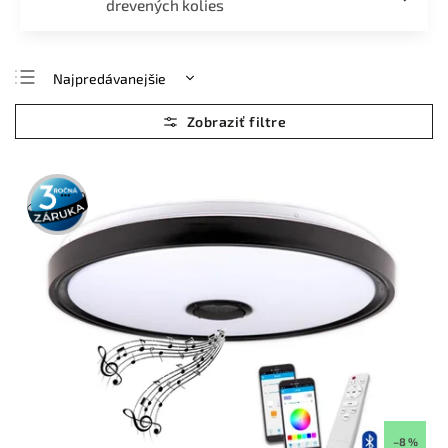
drevených kolies
Najpredávanejšie
Najlacnejšie
Najdrahšie
Abecedne
3 roky
záruka
–8 %