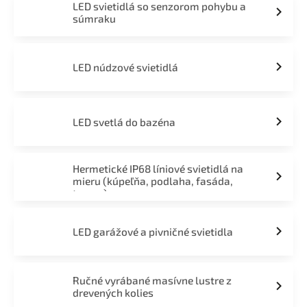
LED svietidlá so senzorom pohybu a
súmraku
LED núdzové svietidlá
LED svetlá do bazéna
Hermetické IP68 líniové svietidlá na
mieru (kúpeľňa, podlaha, fasáda,
terasa)
LED garážové a pivničné svietidla
Ručné vyrábané masívne lustre z
drevených kolies