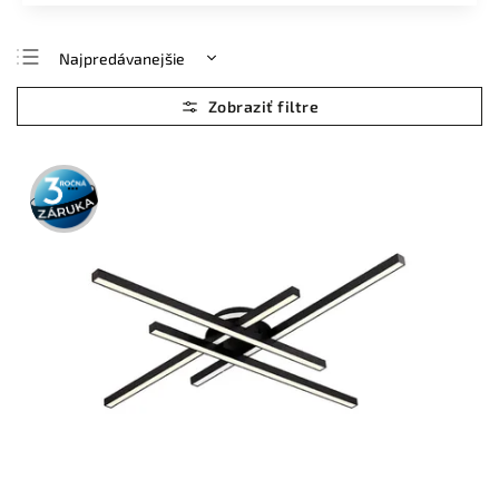
Najpredávanejšie
Najlacnejšie
Najdrahšie
Abecedne
3 roky
záruka