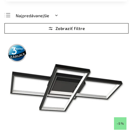
Najpredávanejšie
Najlacnejšie
Najdrahšie
Abecedne
3 roky
záruka
–5 %