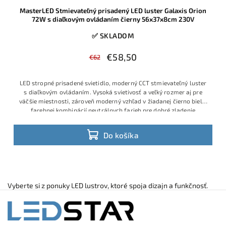
MasterLED Stmievateľný prisadený LED luster Galaxis Orion
72W s diaľkovým ovládaním čierny 56x37x8cm 230V
✅ SKLADOM
€58,50
€62
LED stropné prisadené svietidlo, moderný CCT stmievateľný luster
s diaľkovým ovládaním. Vysoká svietivosť a veľký rozmer aj pre
väčšie miestnosti, zároveň moderný vzhľad v žiadanej čierno bielej
farebnej kombinácií neutrálnych farieb pre dobré zladenie
Do košíka
Vyberte si z ponuky LED lustrov, ktoré spoja dizajn a funkčnosť.