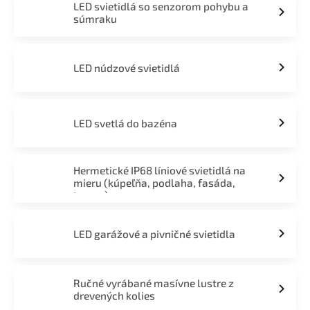
LED svietidlá so senzorom pohybu a
súmraku
LED núdzové svietidlá
LED svetlá do bazéna
Hermetické IP68 líniové svietidlá na
mieru (kúpeľňa, podlaha, fasáda,
terasa)
LED garážové a pivničné svietidla
Ručné vyrábané masívne lustre z
drevených kolies