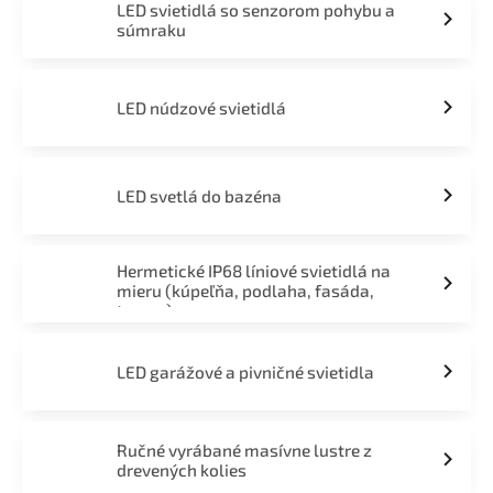
LED svietidlá so senzorom pohybu a
súmraku
LED núdzové svietidlá
LED svetlá do bazéna
Hermetické IP68 líniové svietidlá na
mieru (kúpeľňa, podlaha, fasáda,
terasa)
LED garážové a pivničné svietidla
Ručné vyrábané masívne lustre z
drevených kolies