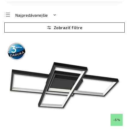
Najpredávanejšie
Najlacnejšie
Najdrahšie
Abecedne
3 roky
záruka
–5 %