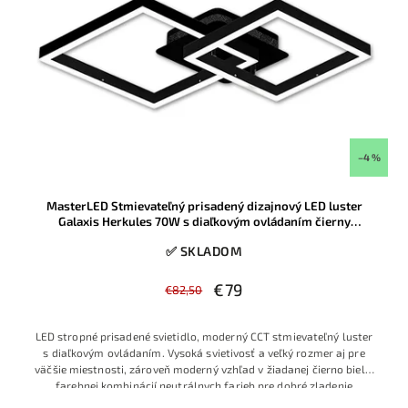
–4 %
MasterLED Stmievateľný prisadený dizajnový LED luster
Galaxis Herkules 70W s diaľkovým ovládaním čierny
54x54x13cm
✅ SKLADOM
€79
€82,50
LED stropné prisadené svietidlo, moderný CCT stmievateľný luster
s diaľkovým ovládaním. Vysoká svietivosť a veľký rozmer aj pre
väčšie miestnosti, zároveň moderný vzhľad v žiadanej čierno bielej
farebnej kombinácií neutrálnych farieb pre dobré zladenie