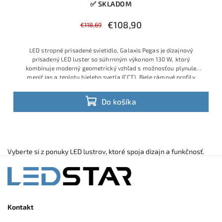
✅ SKLADOM
€108,90
€118,69
LED stropné prisadené svietidlo, Galaxis Pegas je dizajnový
prisadený LED luster so súhrnným výkonom 130 W, ktorý
kombinuje moderný geometrický vzhľad s možnosťou plynule
meniť jas a teplotu bieleho svetla (CCT). Biele rámové profily
pôsobia neutrálne v priestore a sú zladená aj s výrazne farebný
priestorom. Vhodný do obývačky, jedálne alebo moderných
Do košíka
kancelárskych priestorov, pričom všetky funkcie sa ovládajú
moderný CCT stmievateľný luster s diaľkovým ovládaním. Vysoká
priloženým diaľkovým ovládačom
svietivosť a veľký rozmer aj pre väčšie miestnosti, zároveň
moderný vzhľad v žiadanej čierno bielej farebnej kombinácií
neutrálnych farieb pre dobré zladenie
Vyberte si z ponuky LED lustrov, ktoré spoja dizajn a funkčnosť.
Kontakt