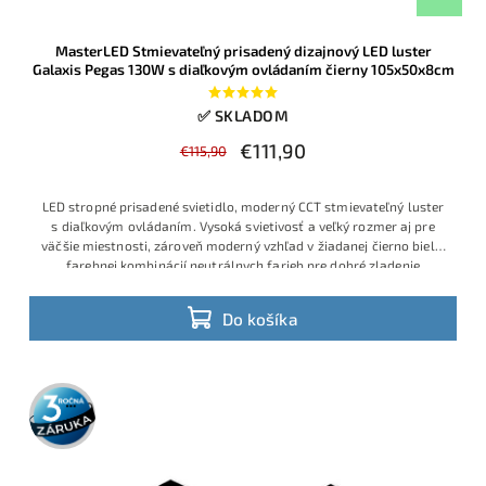
MasterLED Stmievateľný prisadený dizajnový LED luster
Galaxis Pegas 130W s diaľkovým ovládaním čierny 105x50x8cm
✅ SKLADOM
€111,90
€115,90
LED stropné prisadené svietidlo, moderný CCT stmievateľný luster
s diaľkovým ovládaním. Vysoká svietivosť a veľký rozmer aj pre
väčšie miestnosti, zároveň moderný vzhľad v žiadanej čierno bielej
farebnej kombinácií neutrálnych farieb pre dobré zladenie
Do košíka
3 roky
záruka