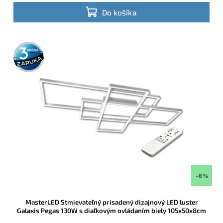
Do košíka
3 roky
záruka
–8 %
MasterLED Stmievateľný prisadený dizajnový LED luster
Galaxis Pegas 130W s diaľkovým ovládaním biely 105x50x8cm