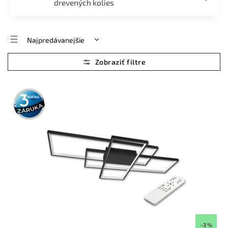
drevených kolies
Najpredávanejšie
Najlacnejšie
Najdrahšie
Abecedne
3 roky
záruka
–3 %