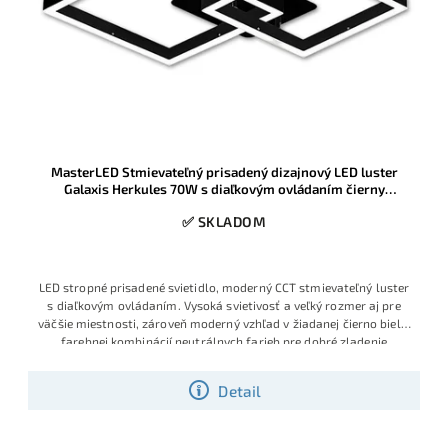
MasterLED Stmievateľný prisadený dizajnový LED luster
Galaxis Herkules 70W s diaľkovým ovládaním čierny
54x54x13cm
✅ SKLADOM
LED stropné prisadené svietidlo, moderný CCT stmievateľný luster
s diaľkovým ovládaním. Vysoká svietivosť a veľký rozmer aj pre
väčšie miestnosti, zároveň moderný vzhľad v žiadanej čierno bielej
farebnej kombinácií neutrálnych farieb pre dobré zladenie
Detail