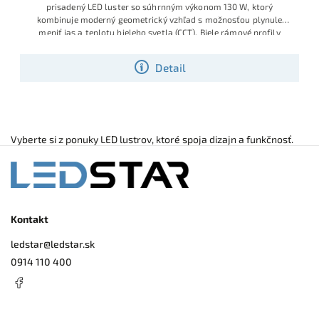
prisadený LED luster so súhrnným výkonom 130 W, ktorý
kombinuje moderný geometrický vzhľad s možnosťou plynule
meniť jas a teplotu bieleho svetla (CCT). Biele rámové profily
pôsobia neutrálne v priestore a sú zladená aj s výrazne farebný
priestorom. Vhodný do obývačky, jedálne alebo moderných
Detail
kancelárskych priestorov, pričom všetky funkcie sa ovládajú
moderný CCT stmievateľný luster s diaľkovým ovládaním. Vysoká
priloženým diaľkovým ovládačom
svietivosť a veľký rozmer aj pre väčšie miestnosti, zároveň
moderný vzhľad v žiadanej čierno bielej farebnej kombinácií
neutrálnych farieb pre dobré zladenie
Vyberte si z ponuky LED lustrov, ktoré spoja dizajn a funkčnosť.
Kontakt
ledstar
@
ledstar.sk
0914 110 400