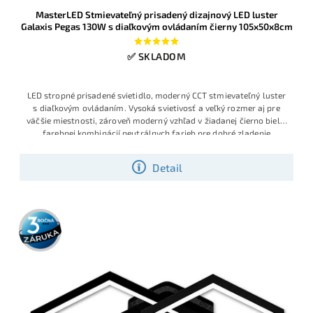
MasterLED Stmievateľný prisadený dizajnový LED luster
Galaxis Pegas 130W s diaľkovým ovládaním čierny 105x50x8cm
✅ SKLADOM
LED stropné prisadené svietidlo, moderný CCT stmievateľný luster
s diaľkovým ovládaním. Vysoká svietivosť a veľký rozmer aj pre
väčšie miestnosti, zároveň moderný vzhľad v žiadanej čierno bielej
farebnej kombinácií neutrálnych farieb pre dobré zladenie
Detail
3 roky
záruka