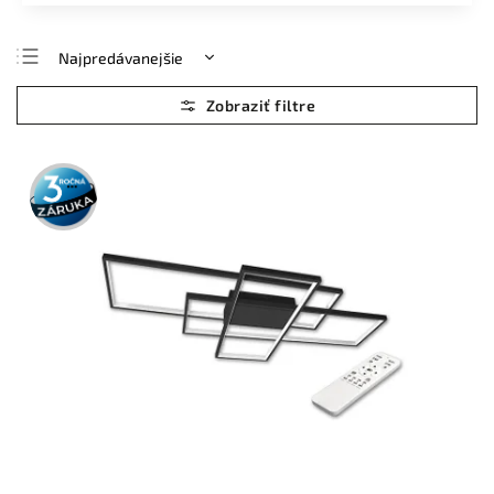
Najpredávanejšie
Najlacnejšie
Najdrahšie
Abecedne
3 roky
záruka