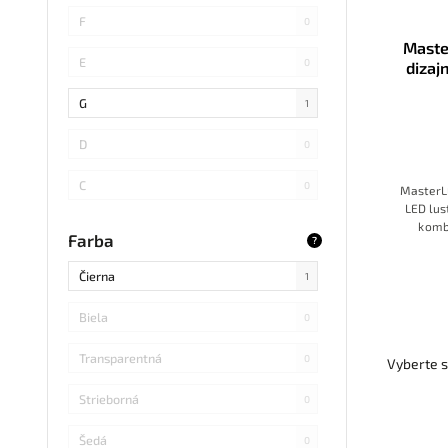
SMD 4014
0
F
0
Maste
COB
0
E
0
dizaj
126W 
SMD 5730
0
G
1
SMD
0
D
0
LED DIP
0
C
0
MasterLE
LED lus
S14 LED
0
B
komb
0
Farba
?
možnosť
SMD Samsung
0
svetla
Čierna
1
výrazn
jedá
SMD 2838
0
priesto
Biela
0
p
SMD 2836
0
Transparentná
0
Vyberte s
SMD 5730 Samsung
0
Strieborná
0
Refond
0
Šedá
0