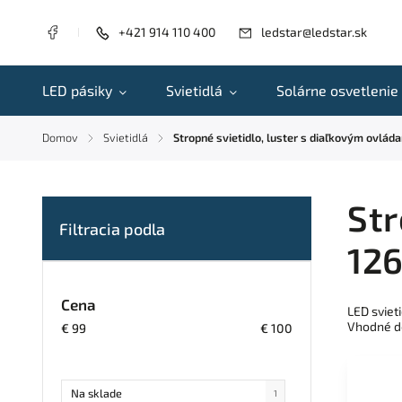
+421 914 110 400
ledstar@ledstar.sk
LED pásiky
Svietidlá
Solárne osvetlenie
Domov
Svietidlá
Stropné svietidlo, luster s diaľkovým ovlád
/
/
Str
12
Cena
LED sviet
Vhodné do
€
99
€
100
Na sklade
1