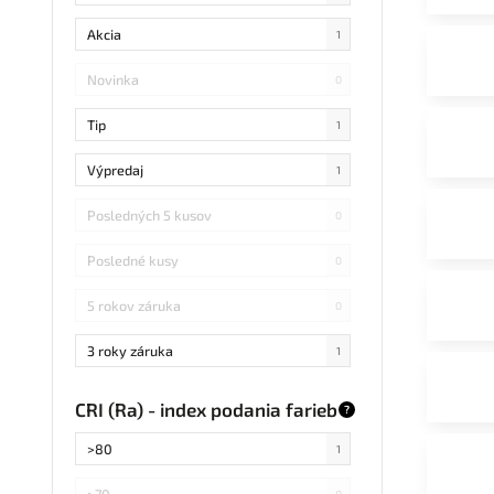
Akcia
1
Novinka
0
Tip
1
Výpredaj
1
Posledných 5 kusov
0
Posledné kusy
0
5 rokov záruka
0
3 roky záruka
1
CRI (Ra) - index podania farieb
?
>80
1
>70
0