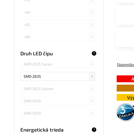
>90
0
>82
0
>99
0
>75
0
Druh LED čipu
?
Záleží od použitej žiarovky
0
SMD 2835 Sanan
0
Najpredáv
SMD 2835
1
A
SMD 2835 Epistar
0
Vý
SMD 5630
0
3 roky
záruka
SMD 5050
0
COB Epistar
0
Energetická trieda
?