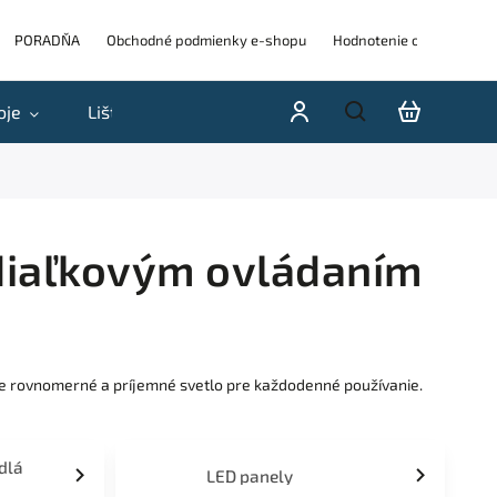
PORADŇA
Obchodné podmienky e-shopu
Hodnotenie obchodu
oje
Lišty
Akcie a výpredaje
Blog
H
s diaľkovým ovládaním
uje rovnomerné a príjemné svetlo pre každodenné používanie.
idlá
LED panely