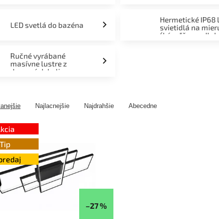
Hermetické IP68 
LED svetlá do bazéna
svietidlá na mier
(kúpeľňa, podlah
fasáda, terasa)
Ručné vyrábané
masívne lustre z
drevených kolies
anejšie
Najlacnejšie
Najdrahšie
Abecedne
kcia
Tip
predaj
–27 %