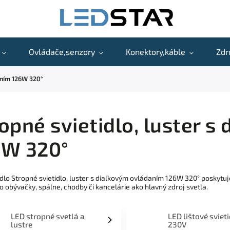
Ovládače,senzory
Konektory,káble
Zdr
aním 126W 320°
opné svietidlo, luster 
6W 320°
idlo Stropné svietidlo, luster s diaľkovým ovládaním 126W 320° poskyt
 obývačky, spálne, chodby či kancelárie ako hlavný zdroj svetla.
LED stropné svetlá a
LED lištové sviet
lustre
230V