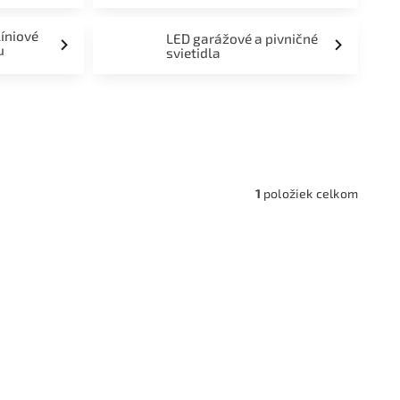
líniové
LED garážové a pivničné
u
svietidla
a,
1
položiek celkom