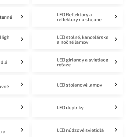
LED Reflektory a
stenné
reflektory na stojane
 High
LED stolné, kancelárske
a nočné lampy
LED girlandy a svietiace
idlá
reťaze
LED stojanové lampy
ovné
LED doplnky
LED núdzové svietidlá
u a