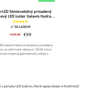
rLED Stmievateľný prisadený
nový LED luster Galaxis Hydra
s diaľkovým ovládaním čierny
90x50x8cm
✅ SKLADOM
€99
€135,90
D Galaxis Hydra je dizajnový prisadený
ter so súhrnným výkonom 126 W, ktorý
inuje moderný geometrický vzhľad s
ou plynule meniť jas a teplotu bieleho
 (CCT). Čierne rámové profily vytvárajú
ý stropný objekt, vhodný do obývačky,
lne alebo moderných kancelárskych
rov, pričom všetky funkcie sa ovládajú
riloženým diaľkovým ovládačom
i z ponuky LED lustrov, ktoré spoja dizajn a funkčnosť.