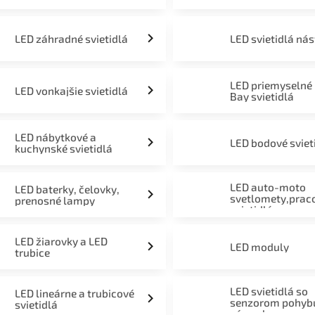
LED záhradné svietidlá
LED svietidlá ná
LED priemyselné
LED vonkajšie svietidlá
Bay svietidlá
LED nábytkové a
LED bodové sviet
kuchynské svietidlá
LED auto-moto
LED baterky, čelovky,
svetlomety,prac
prenosné lampy
svietidlá
LED žiarovky a LED
LED moduly
trubice
LED svietidlá so
LED lineárne a trubicové
senzorom pohyb
svietidlá
súmraku