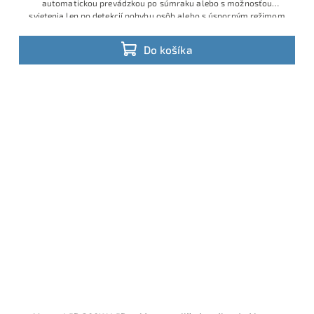
automatickou prevádzkou po súmraku alebo s možnosťou
svietenia len po detekcií pohybu osôb alebo s úsporným režimom
Do košíka