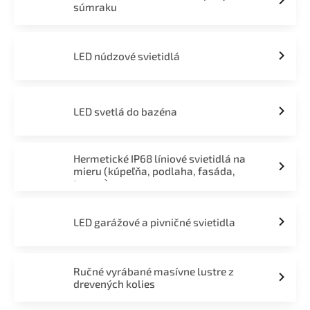
súmraku
LED núdzové svietidlá
LED svetlá do bazéna
Hermetické IP68 líniové svietidlá na
mieru (kúpeľňa, podlaha, fasáda,
terasa)
LED garážové a pivničné svietidla
Ručné vyrábané masívne lustre z
drevených kolies