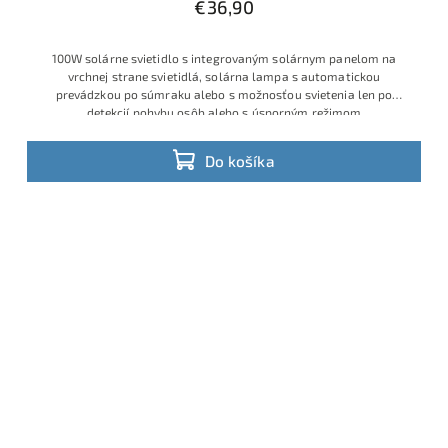
€36,90
100W solárne svietidlo s integrovaným solárnym panelom na
vrchnej strane svietidlá, solárna lampa s automatickou
prevádzkou po súmraku alebo s možnosťou svietenia len po
detekcií pohybu osôb alebo s úsporným režimom
Do košíka