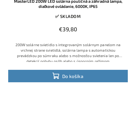
MasterLED 200W LED solárna pouličná a záhradná lampa,
diaľkové ovládanie, 6000K, IP65
✅ SKLADOM
€39,80
200W solárne svietidlo s integrovaným solárnym panelom na
vrchnej strane svietidlá, solárna lampa s automatickou
prevádzkou po súmraku alebo s možnosťou svietenia len po
detekcií pohybu osôb alebo s úsporným režimom
Do košíka