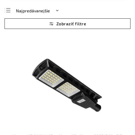
Najpredávanejšie
Najlacnejšie
Najdrahšie
Abecedne