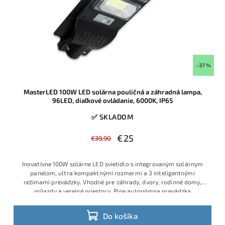
–37 %
MasterLED 100W LED solárna pouličná a záhradná lampa,
96LED, diaľkové ovládanie, 6000K, IP65
✅ SKLADOM
€25
€39,90
Inovatívne 100
W solárne LED
svietidlo s inte
grovaným solár
nym
panelom, ultra
kompaktnými roz
mermi a 3 intelig
entnými
režim
ami prevádzky
. Vhodné pre zá
hrady, dvory,
rodinné domy
,
príjazdy a vere
jné priestory
. Plne autonóm
na prevádzka
bez
zásuvky, jednoduch
á montáž, úsp
ora energie a
vysoká
spoľahl
ivosť.
Do košíka