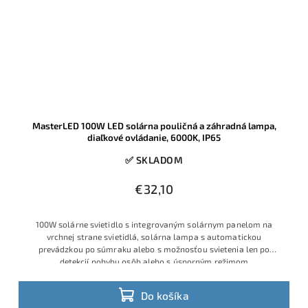
MasterLED 100W LED solárna pouličná a záhradná lampa,
diaľkové ovládanie, 6000K, IP65
✅ SKLADOM
€32,10
100W solárne svietidlo s integrovaným solárnym panelom na
vrchnej strane svietidlá, solárna lampa s automatickou
prevádzkou po súmraku alebo s možnosťou svietenia len po
detekcií pohybu osôb alebo s úsporným režimom
Do košíka