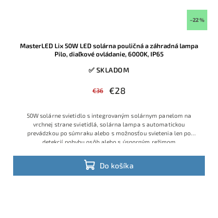
–22 %
MasterLED Lix 50W LED solárna pouličná a záhradná lampa
Pilo, diaľkové ovládanie, 6000K, IP65
✅ SKLADOM
€28
€36
50W solárne svietidlo s integrovaným solárnym panelom na
vrchnej strane svietidlá, solárna lampa s automatickou
prevádzkou po súmraku alebo s možnosťou svietenia len po
detekcií pohybu osôb alebo s úsporným režimom
Do košíka