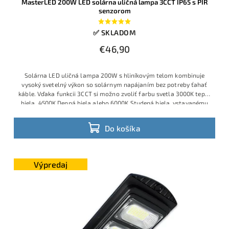
MasterLED 200W LED solárna uličná lampa 3CCT IP65 s PIR
senzorom
✅ SKLADOM
€46,90
Solárna LED uličná lampa 200W s hliníkovým telom kombinuje
vysoký svetelný výkon so solárnym napájaním bez potreby ťahať
káble. Vďaka funkcii 3CCT si možno zvoliť farbu svetla 3000K teplá
biela, 4500K Denná biela alebo 6000K Studená biela, vstavanému
akumulátoru 3,2V 10Ah a panelu 5V–6W svieti dlho aj po západe
slnka.
Do košíka
Výpredaj