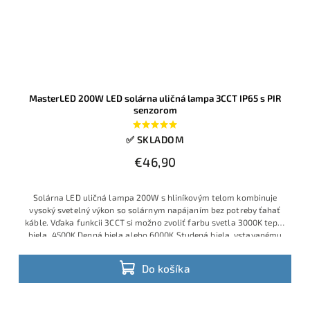
MasterLED 200W LED solárna uličná lampa 3CCT IP65 s PIR
senzorom
✅ SKLADOM
€46,90
Solárna LED uličná lampa 200W s hliníkovým telom kombinuje
vysoký svetelný výkon so solárnym napájaním bez potreby ťahať
káble. Vďaka funkcii 3CCT si možno zvoliť farbu svetla 3000K teplá
biela, 4500K Denná biela alebo 6000K Studená biela, vstavanému
akumulátoru 3,2V 10Ah a panelu 5V–6W svieti dlho aj po západe
slnka.
Do košíka