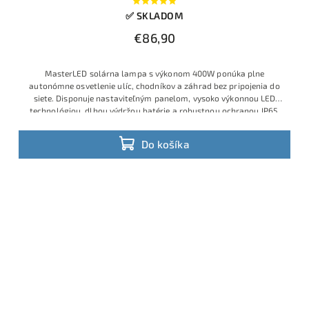
✅ SKLADOM
€86,90
MasterLED solárna lampa s výkonom 400W ponúka plne
autonómne osvetlenie ulíc, chodníkov a záhrad bez pripojenia do
siete. Disponuje nastaviteľným panelom, vysoko výkonnou LED
technológiou, dlhou výdržou batérie a robustnou ochranou IP65.
Do košíka