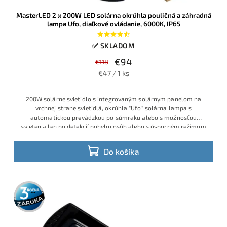
MasterLED 2 x 200W LED solárna okrúhla pouličná a záhradná
lampa Ufo, diaľkové ovládanie, 6000K, IP65
✅ SKLADOM
€94
€118
€47 / 1 ks
200W solárne svietidlo s integrovaným solárnym panelom na
vrchnej strane svietidlá, okrúhla "Ufo" solárna lampa s
automatickou prevádzkou po súmraku alebo s možnosťou
svietenia len po detekcií pohybu osôb alebo s úsporným režimom
Do košíka
3 roky
záruka