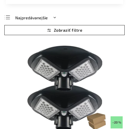
Najpredávanejšie
Najlacnejšie
Najdrahšie
Abecedne
–20 %