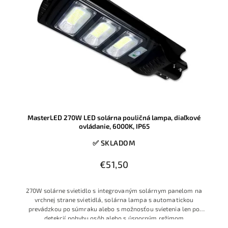
MasterLED 270W LED solárna pouličná lampa, diaľkové
ovládanie, 6000K, IP65
✅ SKLADOM
€51,50
270W solárne svietidlo s integrovaným solárnym panelom na
vrchnej strane svietidlá, solárna lampa s automatickou
prevádzkou po súmraku alebo s možnosťou svietenia len po
detekcií pohybu osôb alebo s úsporným režimom