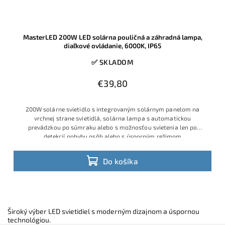
MasterLED 200W LED solárna pouličná a záhradná lampa,
diaľkové ovládanie, 6000K, IP65
✅ SKLADOM
€39,80
200W solárne svietidlo s integrovaným solárnym panelom na
vrchnej strane svietidlá, solárna lampa s automatickou
prevádzkou po súmraku alebo s možnosťou svietenia len po
detekcií pohybu osôb alebo s úsporným režimom
Do košíka
Široký výber LED svietidiel s moderným dizajnom a úspornou
technológiou.