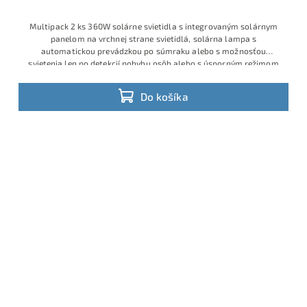
Multipack 2 ks 360W solárne svietidla s integrovaným solárnym
panelom na vrchnej strane svietidlá, solárna lampa s
automatickou prevádzkou po súmraku alebo s možnosťou
svietenia len po detekcií pohybu osôb alebo s úsporným režimom
Do košíka