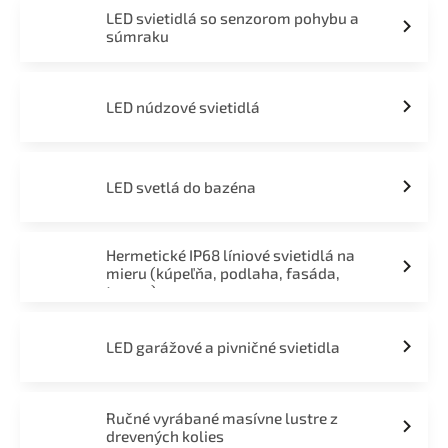
LED svietidlá so senzorom pohybu a
súmraku
LED núdzové svietidlá
LED svetlá do bazéna
Hermetické IP68 líniové svietidlá na
mieru (kúpeľňa, podlaha, fasáda,
terasa)
LED garážové a pivničné svietidla
Ručné vyrábané masívne lustre z
drevených kolies