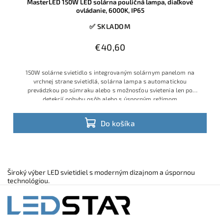
MasterLED 150W LED solárna pouličná lampa, diaľkové
ovládanie, 6000K, IP65
✅ SKLADOM
€40,60
150W solárne svietidlo s integrovaným solárnym panelom na
vrchnej strane svietidlá, solárna lampa s automatickou
prevádzkou po súmraku alebo s možnosťou svietenia len po
detekcií pohybu osôb alebo s úsporným režimom
Do košíka
Široký výber LED svietidiel s moderným dizajnom a úspornou
technológiou.