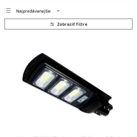
Najpredávanejšie
Najlacnejšie
Najdrahšie
Abecedne