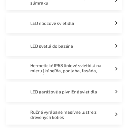
súmraku
LED núdzové svietidlá
LED svetlá do bazéna
Hermetické IP68 líniové svietidlá na
mieru (kúpeľňa, podlaha, fasáda,
terasa)
LED garážové a pivničné svietidla
Ručné vyrábané masívne lustre z
drevených kolies