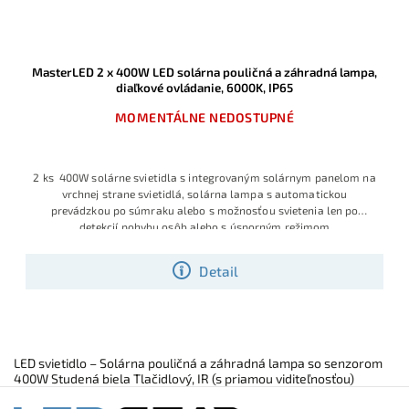
MasterLED 2 x 400W LED solárna pouličná a záhradná lampa,
diaľkové ovládanie, 6000K, IP65
MOMENTÁLNE NEDOSTUPNÉ
2 ks 400W solárne svietidla s integrovaným solárnym panelom na
vrchnej strane svietidlá, solárna lampa s automatickou
prevádzkou po súmraku alebo s možnosťou svietenia len po
detekcií pohybu osôb alebo s úsporným režimom
Detail
LED svietidlo – Solárna pouličná a záhradná lampa so senzorom
400W Studená biela Tlačidlový, IR (s priamou viditeľnosťou)