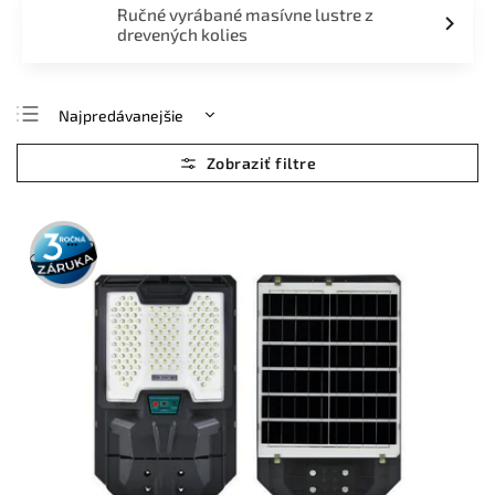
Ručné vyrábané masívne lustre z
drevených kolies
Najpredávanejšie
Najlacnejšie
Najdrahšie
Abecedne
3 roky
záruka