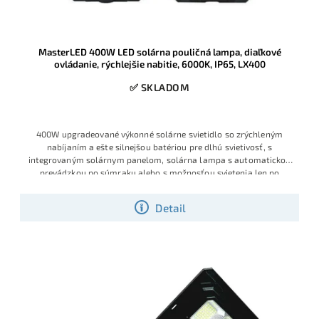
MasterLED 400W LED solárna pouličná lampa, diaľkové
ovládanie, rýchlejšie nabitie, 6000K, IP65, LX400
✅ SKLADOM
400W upgradeované výkonné solárne svietidlo so zrýchleným
nabíjaním a ešte silnejšou batériou pre dlhú svietivosť, s
integrovaným solárnym panelom, solárna lampa s automatickou
prevádzkou po súmraku alebo s možnosťou svietenia len po
detekcií
Detail