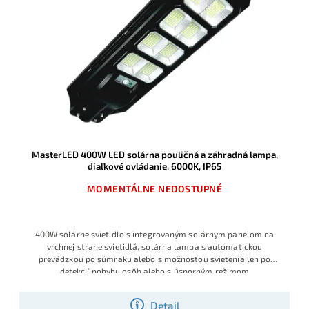
MasterLED 400W LED solárna pouličná a záhradná lampa,
diaľkové ovládanie, 6000K, IP65
MOMENTÁLNE NEDOSTUPNÉ
400W solárne svietidlo s integrovaným solárnym panelom na
vrchnej strane svietidlá, solárna lampa s automatickou
prevádzkou po súmraku alebo s možnosťou svietenia len po
detekcií pohybu osôb alebo s úsporným režimom
Detail