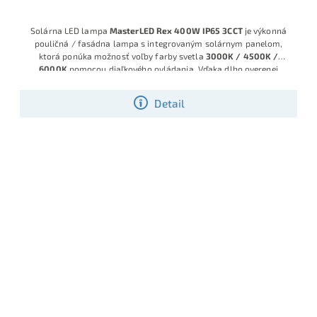
Solárna LED lampa
MasterLED Rex 400W IP65 3CCT
je výkonná
pouličná / fasádna lampa s integrovaným solárnym panelom,
ktorá ponúka možnosť voľby farby svetla
3000K / 4500K /
6000K
pomocou diaľkového ovládania. Vďaka dlho overenej
značke
MasterLED
, robustnej konštrukcii s krytím
IP65
a kvalitným
LED modulom získate spoľahlivé riešenie na osvetlenie dvora,
Detail
príjazdovej cesty, parkovacieho miesta, záhrady aj priestoru pred
domom, a to bez potreby pripojenia na sieť.