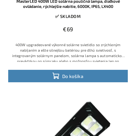
MasterLED 400W LED solárna pouličná lampa, diaľkové
ovládanie, rýchlejšie nabitie, 6000K, IP65, LX400
✅ SKLADOM
€69
400W upgradeované výkonné solárne svietidlo so zrýchleným
nabíjaním a ešte silnejšou batériou pre dlhú svietivosť, s
integrovaným solárnym panelom, solárna lampa s automatickou
prevádzkou po súmraku alebo s možnosťou svietenia len po
detekcií
Do košíka