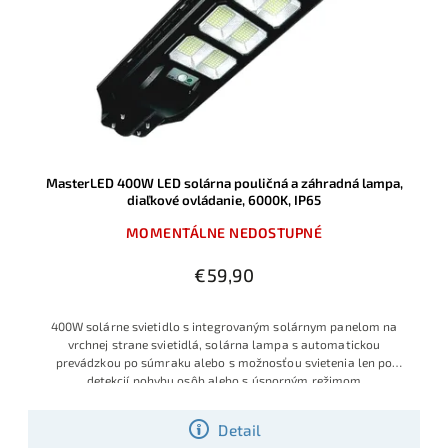
MasterLED 400W LED solárna pouličná a záhradná lampa,
diaľkové ovládanie, 6000K, IP65
MOMENTÁLNE NEDOSTUPNÉ
€59,90
400W solárne svietidlo s integrovaným solárnym panelom na
vrchnej strane svietidlá, solárna lampa s automatickou
prevádzkou po súmraku alebo s možnosťou svietenia len po
detekcií pohybu osôb alebo s úsporným režimom
Detail