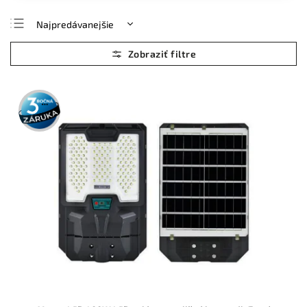
Najpredávanejšie
Najlacnejšie
Najdrahšie
Abecedne
3 roky
záruka