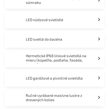
súmraku
LED núdzové svietidlá
LED svetlá do bazéna
Hermetické IP68 líniové svietidlá na
mieru (kúpeľňa, podlaha, fasáda,
terasa)
LED garážové a pivničné svietidla
Ručné vyrábané masívne lustre z
drevených kolies