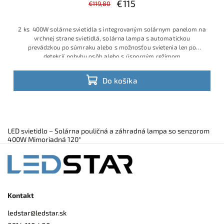
€115
€119,80
2 ks 400W solárne svietidla s integrovaným solárnym panelom na
vrchnej strane svietidlá, solárna lampa s automatickou
prevádzkou po súmraku alebo s možnosťou svietenia len po
detekcií pohybu osôb alebo s úsporným režimom
Do košíka
LED svietidlo – Solárna pouličná a záhradná lampa so senzorom
400W Mimoriadná 120°
Kontakt
ledstar
@
ledstar.sk