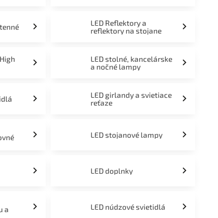
LED Reflektory a
stenné
reflektory na stojane
 High
LED stolné, kancelárske
a nočné lampy
LED girlandy a svietiace
idlá
reťaze
LED stojanové lampy
ovné
LED doplnky
LED núdzové svietidlá
u a