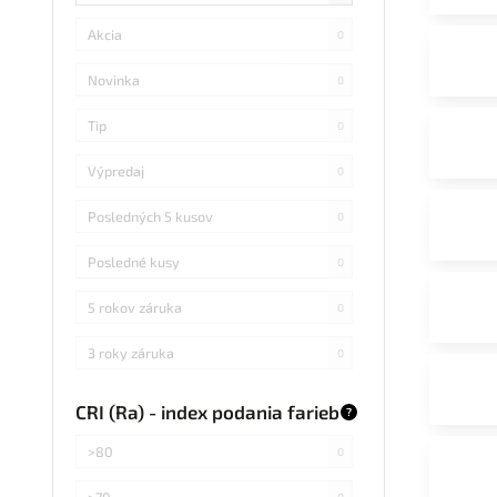
Akcia
0
Novinka
0
Tip
0
Výpredaj
0
Posledných 5 kusov
0
Posledné kusy
0
5 rokov záruka
0
3 roky záruka
0
CRI (Ra) - index podania farieb
?
>80
0
>70
0