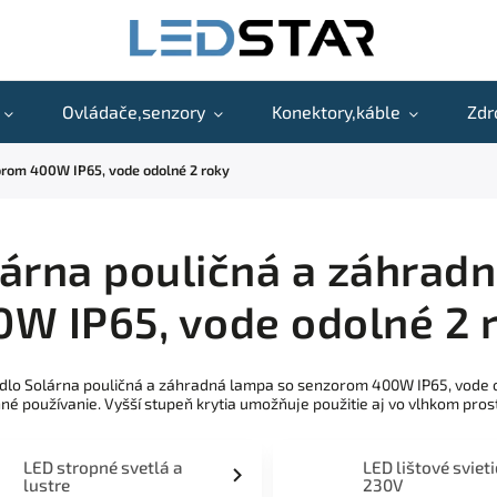
Ovládače,senzory
Konektory,káble
Zdr
orom 400W IP65, vode odolné 2 roky
árna pouličná a záhrad
W IP65, vode odolné 2 
idlo Solárna pouličná a záhradná lampa so senzorom 400W IP65, vode 
é používanie. Vyšší stupeň krytia umožňuje použitie aj vo vlhkom prost
LED stropné svetlá a
LED lištové sviet
lustre
230V