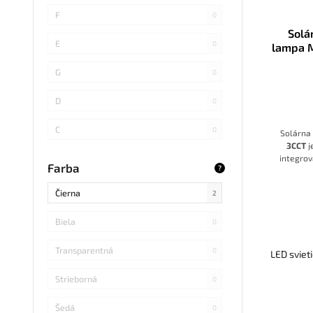
SMD 4014
0
F
0
Solá
COB
0
E
0
lampa 
SMD 5730
1
G
0
SMD
0
D
0
LED DIP
0
C
0
Solárna
3CCT
j
S14 LED
0
B
integro
0
Farba
?
možnosť
SMD Samsung
0
6000K
Čierna
2
dlho 
konšt
SMD 2838
0
modu
Biela
0
osvetlen
SMD 2836
0
miesta,
Transparentná
0
LED sviet
SMD 5730 Samsung
0
Strieborná
0
Refond
0
Šedá
0