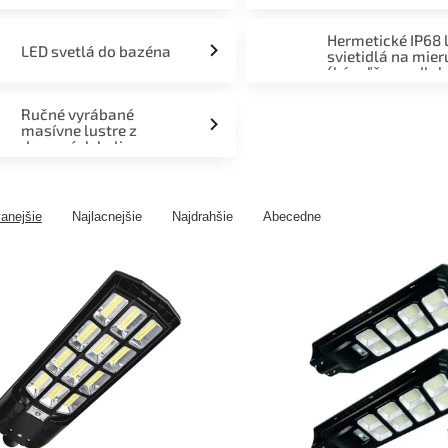
Hermetické IP68 
LED svetlá do bazéna
svietidlá na mier
(kúpeľňa, podlah
fasáda, terasa)
Ručné vyrábané
masívne lustre z
drevených kolies
anejšie
Najlacnejšie
Najdrahšie
Abecedne