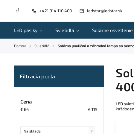
+421 914 110 400
ledstar@ledstar.sk
LED pásiky
Svietidlá
Solárne osvetlenie
Domov
Svietidlá
Solárna pouličná a záhradná lampa so senz
/
/
Sol
400
Cena
LED sviet
každodenn
€
66
€
115
Na sklade
2