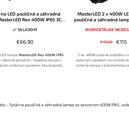
rna LED pouličná a záhradná
MasterLED 2 x 400W LE
MasterLED Rex 400W IP65 3CCT
pouličná a záhradná lamp
3000K/4500K/6000K
ovládanie, 6000K,
✅ SKLADOM
MOMENTÁLNE NEDOS
€66,90
€115
€119,80
 LED lampa
MasterLED Rex 400W IP65
2 ks 400W solárne svietidla s 
e výkonná pouličná / fasádna lampa s
solárnym panelom na vrchnej str
vaným solárnym panelom, ktorá ponúka
solárna lampa s automatickou 
 voľby farby svetla
3000K / 4500K /
súmraku alebo s možnosťou svi
pomocou diaľkového ovládania. Vďaka
detekcií pohybu osôb alebo s ús
overenej značke
MasterLED
, robustnej
rukcii s krytím
IP65
a kvalitným LED
lom získate spoľahlivé riešenie na
ie dvora, príjazdovej cesty, parkovacieho
 záhrady aj priestoru pred domom, a to
idlo – Solárna pouličná a záhradná lampa so senzorom 400W IP65, vod
bez potreby pripojenia na sieť.