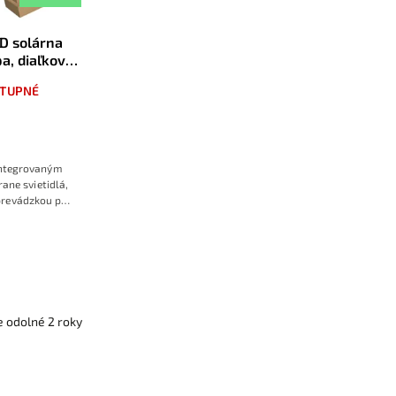
D solárna
a, diaľkové
 IP65
TUPNÉ
integrovaným
ane svietidlá,
prevádzkou po
etenia len po
porným režimom
e odolné 2 roky