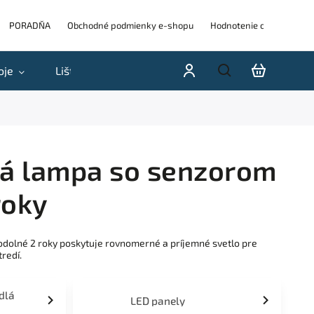
PORADŇA
Obchodné podmienky e-shopu
Hodnotenie obchodu
oje
Lišty
Akcie a výpredaje
Blog
H
ná lampa so senzorom
roky
odolné 2 roky poskytuje rovnomerné a príjemné svetlo pre
redí.
idlá
LED panely