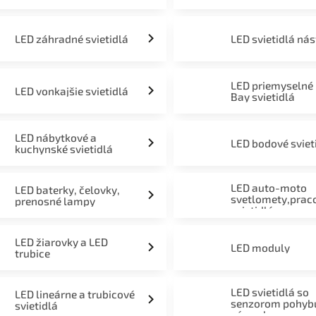
LED záhradné svietidlá
LED svietidlá ná
LED priemyselné
LED vonkajšie svietidlá
Bay svietidlá
LED nábytkové a
LED bodové sviet
kuchynské svietidlá
LED auto-moto
LED baterky, čelovky,
svetlomety,prac
prenosné lampy
svietidlá
LED žiarovky a LED
LED moduly
trubice
LED svietidlá so
LED lineárne a trubicové
senzorom pohyb
svietidlá
súmraku