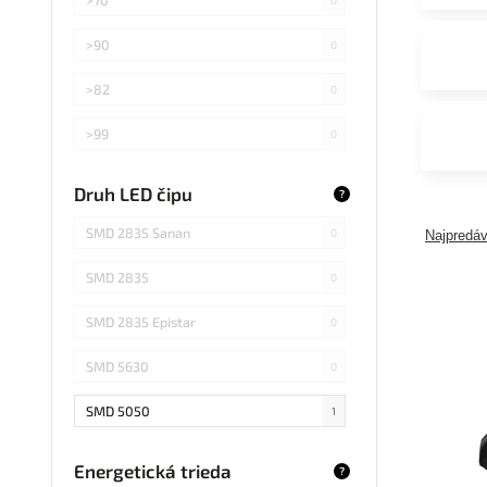
>90
0
>82
0
>99
0
>75
0
Druh LED čipu
?
Záleží od použitej žiarovky
0
SMD 2835 Sanan
0
Najpredáv
SMD 2835
0
SMD 2835 Epistar
0
SMD 5630
0
SMD 5050
1
COB Epistar
0
Energetická trieda
?