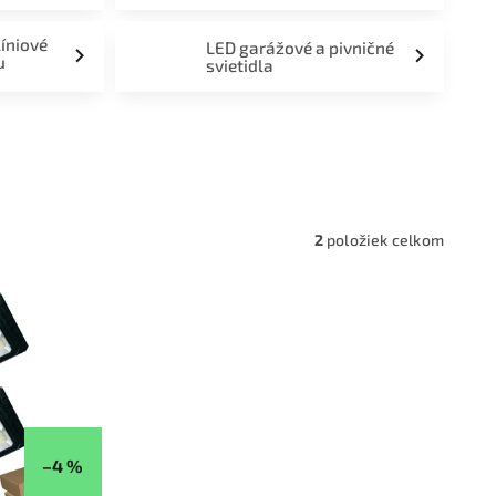
líniové
LED garážové a pivničné
u
svietidla
a,
2
položiek celkom
–4 %