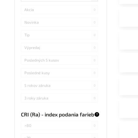
Akcia
0
Novinka
0
Tip
0
Výpredaj
0
Posledných 5 kusov
0
Posledné kusy
0
5 rokov záruka
0
3 roky záruka
0
CRI (Ra) - index podania farieb
?
>80
0
>70
0