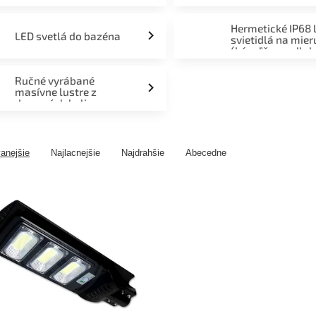
Hermetické IP68 
LED svetlá do bazéna
svietidlá na mier
(kúpeľňa, podlah
fasáda, terasa)
Ručné vyrábané
masívne lustre z
drevených kolies
anejšie
Najlacnejšie
Najdrahšie
Abecedne