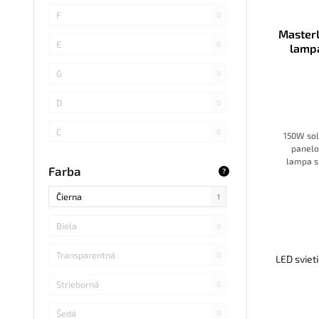
SMD 4014
0
F
0
Master
COB
0
E
0
lampa
SMD 5730
1
G
0
SMD
0
D
0
LED DIP
0
C
0
150W sol
panelo
S14 LED
0
B
lampa s
0
Farba
?
alebo 
SMD Samsung
0
pohy
Čierna
1
SMD 2838
0
Biela
0
SMD 2836
0
Transparentná
0
LED sviet
SMD 5730 Samsung
0
Strieborná
0
Refond
0
Šedá
0