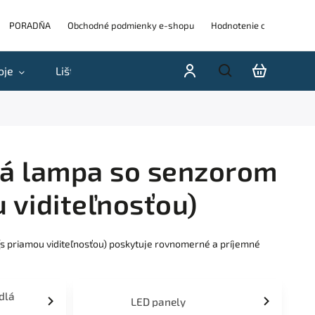
PORADŇA
Obchodné podmienky e-shopu
Hodnotenie obchodu
oje
Lišty
Akcie a výpredaje
Blog
H
ná lampa so senzorom
u viditeľnosťou)
(s priamou viditeľnosťou) poskytuje rovnomerné a príjemné
idlá
LED panely