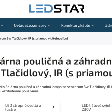
Ovládače,senzory
Konektory,káble
Zdr
om 3w Tlačidlový, IR (s priamou viditeľnosťou)
árna pouličná a záhrad
Tlačidlový, IR (s priamo
idlo Solárna pouličná a záhradná lampa so senzorom 3w Tlačidlový, IR 
e každodenné používanie.
LED stropné svetlá a
LED lištové sviet
lustre
230V