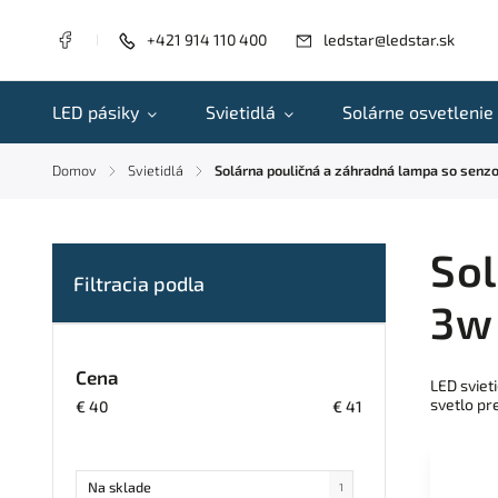
+421 914 110 400
ledstar@ledstar.sk
LED pásiky
Svietidlá
Solárne osvetlenie
Domov
Svietidlá
Solárna pouličná a záhradná lampa so senzor
/
/
Sol
3w 
Cena
LED sviet
svetlo pr
€
40
€
41
Na sklade
1