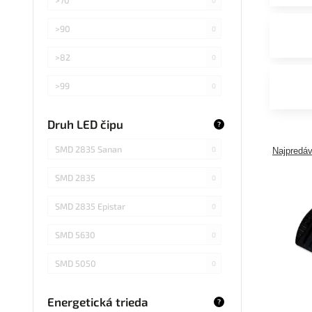
>90
0
>82
0
>99
0
>75
0
Druh LED čipu
?
Záleží od použitej žiarovky
0
SMD 2835 Sanan
0
Najpredáv
SMD 2835
0
SMD 2835 Epistar
0
SMD 5630
0
SMD 5050
0
COB Epistar
0
Energetická trieda
?