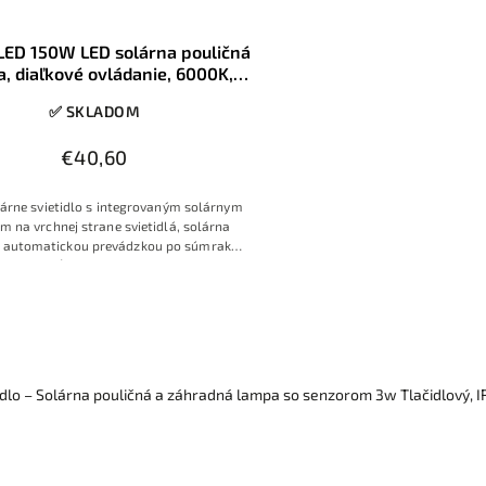
LED 150W LED solárna pouličná
, diaľkové ovládanie, 6000K,
IP65
✅ SKLADOM
€40,60
árne svietidlo s integrovaným solárnym
m na vrchnej strane svietidlá, solárna
 automatickou prevádzkou po súmraku
s možnosťou svietenia len po detekcií
bu osôb alebo s úsporným režimom
idlo – Solárna pouličná a záhradná lampa so senzorom 3w Tlačidlový, IR