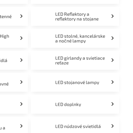
LED Reflektory a
stenné
reflektory na stojane
 High
LED stolné, kancelárske
a nočné lampy
LED girlandy a svietiace
idlá
reťaze
LED stojanové lampy
ovné
LED doplnky
LED núdzové svietidlá
u a