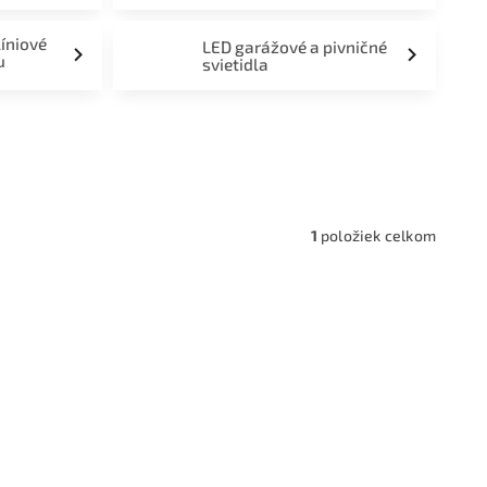
líniové
LED garážové a pivničné
u
svietidla
a,
1
položiek celkom