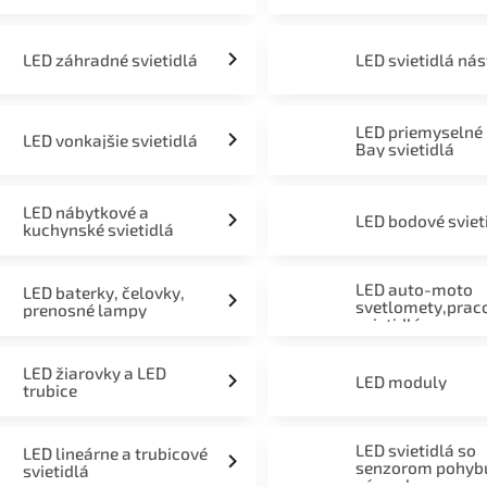
LED záhradné svietidlá
LED svietidlá ná
LED priemyselné
LED vonkajšie svietidlá
Bay svietidlá
LED nábytkové a
LED bodové sviet
kuchynské svietidlá
LED auto-moto
LED baterky, čelovky,
svetlomety,prac
prenosné lampy
svietidlá
LED žiarovky a LED
LED moduly
trubice
LED svietidlá so
LED lineárne a trubicové
senzorom pohyb
svietidlá
súmraku