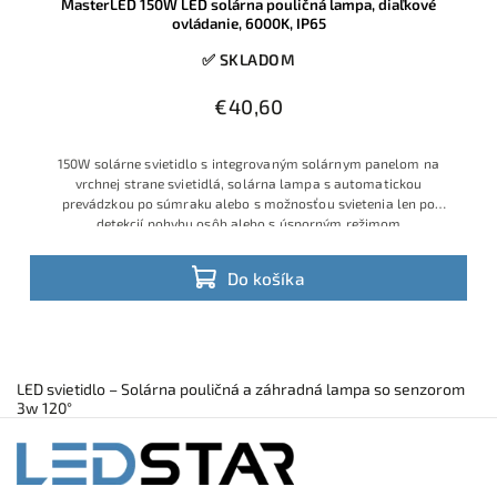
MasterLED 150W LED solárna pouličná lampa, diaľkové
ovládanie, 6000K, IP65
✅ SKLADOM
€40,60
150W solárne svietidlo s integrovaným solárnym panelom na
vrchnej strane svietidlá, solárna lampa s automatickou
prevádzkou po súmraku alebo s možnosťou svietenia len po
detekcií pohybu osôb alebo s úsporným režimom
Do košíka
LED svietidlo – Solárna pouličná a záhradná lampa so senzorom
3w 120°