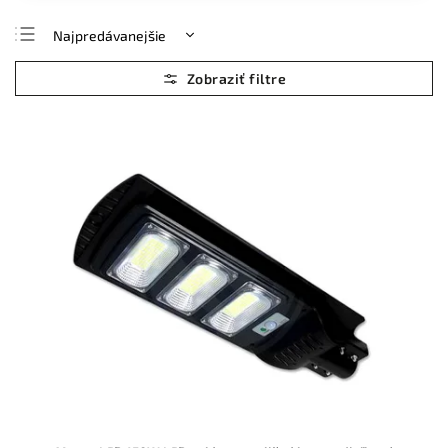
Najpredávanejšie
Najlacnejšie
Najdrahšie
Abecedne