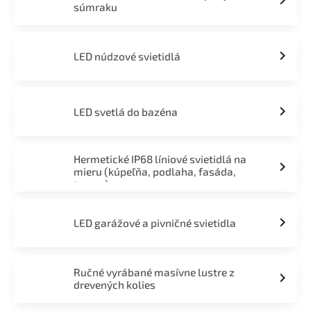
súmraku
LED núdzové svietidlá
LED svetlá do bazéna
Hermetické IP68 líniové svietidlá na
mieru (kúpeľňa, podlaha, fasáda,
terasa)
LED garážové a pivničné svietidla
Ručné vyrábané masívne lustre z
drevených kolies