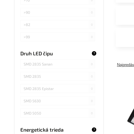
>90
0
>82
0
>99
0
>75
0
Druh LED čipu
?
Záleží od použitej žiarovky
0
SMD 2835 Sanan
0
Najpredáv
SMD 2835
0
SMD 2835 Epistar
0
SMD 5630
0
SMD 5050
0
COB Epistar
0
Energetická trieda
?