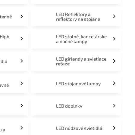
LED Reflektory a
stenné
reflektory na stojane
 High
LED stolné, kancelárske
a nočné lampy
LED girlandy a svietiace
idlá
reťaze
LED stojanové lampy
ovné
LED doplnky
LED núdzové svietidlá
u a