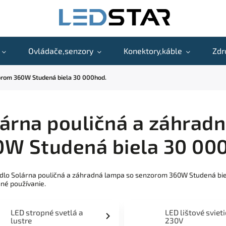
Ovládače,senzory
Konektory,káble
Zdr
orom 360W Studená biela 30 000hod.
árna pouličná a záhrad
0W Studená biela 30 00
idlo Solárna pouličná a záhradná lampa so senzorom 360W Studená bie
né používanie.
LED stropné svetlá a
LED lištové sviet
lustre
230V