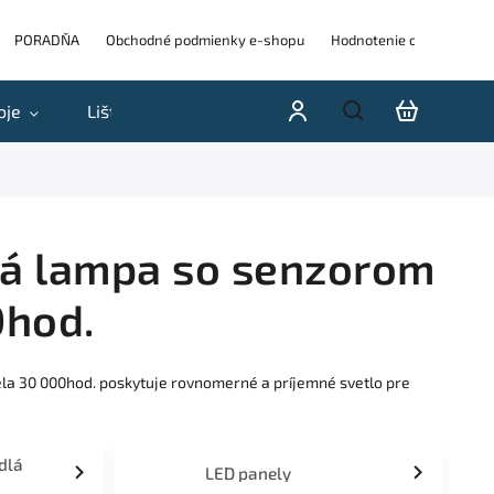
PORADŇA
Obchodné podmienky e-shopu
Hodnotenie obchodu
oje
Lišty
Akcie a výpredaje
Blog
H
ná lampa so senzorom
0hod.
la 30 000hod. poskytuje rovnomerné a príjemné svetlo pre
idlá
LED panely