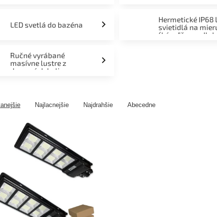
Hermetické IP68 
LED svetlá do bazéna
svietidlá na mier
(kúpeľňa, podlah
fasáda, terasa)
Ručné vyrábané
masívne lustre z
drevených kolies
anejšie
Najlacnejšie
Najdrahšie
Abecedne