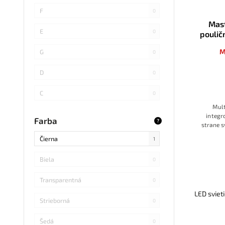
SMD 4014
0
F
0
Mas
COB
0
E
0
poulič
SMD 5730
1
M
G
0
SMD
0
D
0
LED DIP
0
C
0
Mult
S14 LED
0
B
0
integr
Farba
?
strane s
SMD Samsung
0
prevá
Čierna
1
svieten
SMD 2838
0
Biela
0
SMD 2836
0
Transparentná
0
SMD 5730 Samsung
0
LED sviet
Strieborná
0
Refond
0
Šedá
0