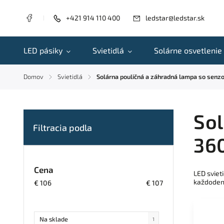
+421 914 110 400
ledstar@ledstar.sk
LED pásiky
Svietidlá
Solárne osvetlenie
Domov
Svietidlá
Solárna pouličná a záhradná lampa so senz
/
/
Sol
36
Cena
LED sviet
každoden
€
106
€
107
Na sklade
1