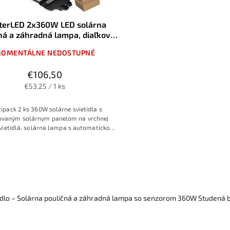
terLED 2x360W LED solárna
ná a záhradná lampa, diaľkové
ovládanie, 6000K, IP65
OMENTÁLNE NEDOSTUPNÉ
€106,50
€53,25 / 1 ks
ipack 2 ks 360W solárne svietidla s
ovaným solárnym panelom na vrchnej
vietidlá, solárna lampa s automatickou
dzkou po súmraku alebo s možnosťou
ia len po detekcií pohybu osôb alebo s
úsporným režimom
idlo – Solárna pouličná a záhradná lampa so senzorom 360W Studená b