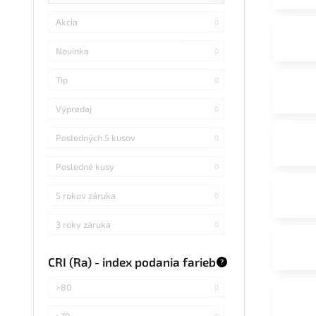
Akcia
0
Novinka
0
Tip
0
Výpredaj
0
Posledných 5 kusov
0
Posledné kusy
0
5 rokov záruka
0
3 roky záruka
0
CRI (Ra) - index podania farieb
?
>80
0
>70
0