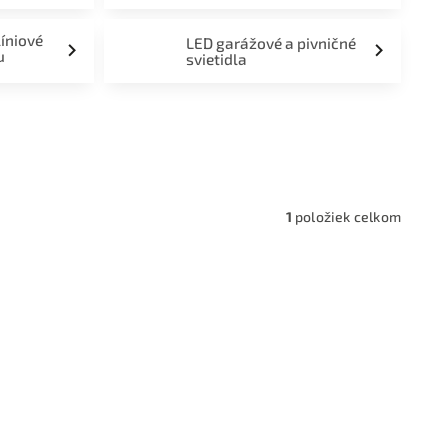
líniové
LED garážové a pivničné
u
svietidla
a,
1
položiek celkom