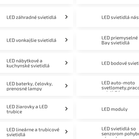
LED záhradné svietidlá
LED svietidlá ná
LED priemyselné
LED vonkajšie svietidlá
Bay svietidlá
LED nábytkové a
LED bodové sviet
kuchynské svietidlá
LED auto-moto
LED baterky, čelovky,
svetlomety,prac
prenosné lampy
svietidlá
LED žiarovky a LED
LED moduly
trubice
LED svietidlá so
LED lineárne a trubicové
senzorom pohyb
svietidlá
súmraku