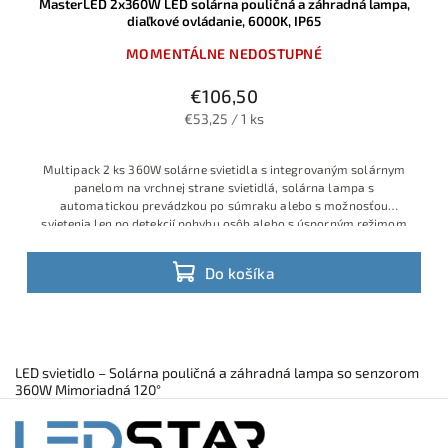
MasterLED 2x360W LED solárna pouličná a záhradná lampa,
diaľkové ovládanie, 6000K, IP65
MOMENTÁLNE NEDOSTUPNÉ
€106,50
€53,25 / 1 ks
Multipack 2 ks 360W solárne svietidla s integrovaným solárnym
panelom na vrchnej strane svietidlá, solárna lampa s
automatickou prevádzkou po súmraku alebo s možnosťou
svietenia len po detekcií pohybu osôb alebo s úsporným režimom
Do košíka
LED svietidlo – Solárna pouličná a záhradná lampa so senzorom
360W Mimoriadná 120°