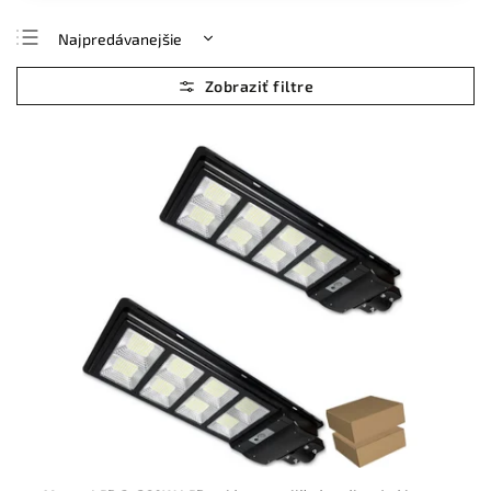
Najpredávanejšie
Najlacnejšie
Najdrahšie
Abecedne