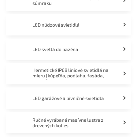
súmraku
LED núdzové svietidlá
LED svetlá do bazéna
Hermetické IP68 líniové svietidlá na
mieru (kúpeľňa, podlaha, fasáda,
terasa)
LED garážové a pivničné svietidla
Ručné vyrábané masívne lustre z
drevených kolies