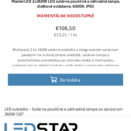
MasterLED 2x360W LED solárna pouličná a záhradná lampa,
diaľkové ovládanie, 6000K, IP65
MOMENTÁLNE NEDOSTUPNÉ
€106,50
€53,25 / 1 ks
Multipack 2 ks 360W solárne svietidla s integrovaným solárnym
panelom na vrchnej strane svietidlá, solárna lampa s
automatickou prevádzkou po súmraku alebo s možnosťou
svietenia len po detekcií pohybu osôb alebo s úsporným režimom
Do košíka
LED svietidlo – Solárna pouličná a záhradná lampa so senzorom
360W 120°