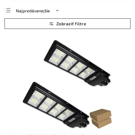
Najpredávanejšie
Najlacnejšie
Najdrahšie
Abecedne