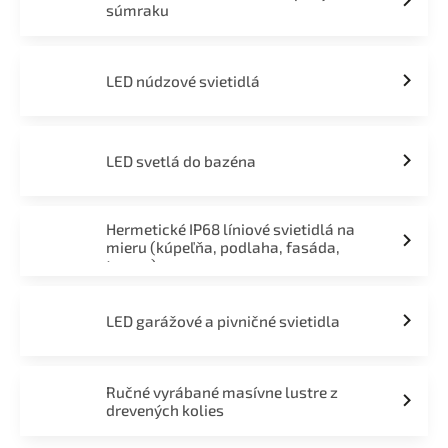
súmraku
LED núdzové svietidlá
LED svetlá do bazéna
Hermetické IP68 líniové svietidlá na
mieru (kúpeľňa, podlaha, fasáda,
terasa)
LED garážové a pivničné svietidla
Ručné vyrábané masívne lustre z
drevených kolies