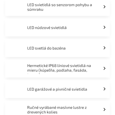
LED svietidlá so senzorom pohybu a
súmraku
LED núdzové svietidlá
LED svetlá do bazéna
Hermetické IP68 líniové svietidlá na
mieru (kúpeľňa, podlaha, fasáda,
terasa)
LED garážové a pivničné svietidla
Ručné vyrábané masívne lustre z
drevených kolies