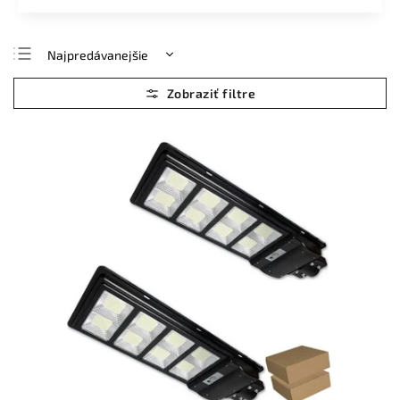
Najpredávanejšie
Najlacnejšie
Najdrahšie
Abecedne