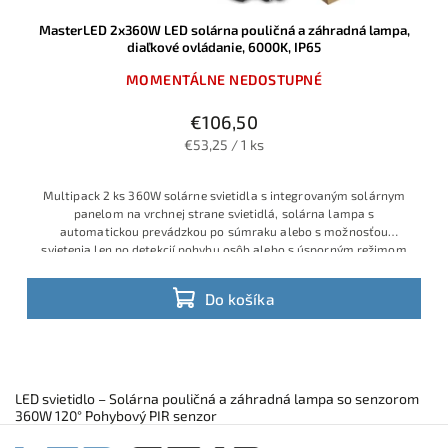
MasterLED 2x360W LED solárna pouličná a záhradná lampa,
diaľkové ovládanie, 6000K, IP65
MOMENTÁLNE NEDOSTUPNÉ
€106,50
€53,25 / 1 ks
Multipack 2 ks 360W solárne svietidla s integrovaným solárnym
panelom na vrchnej strane svietidlá, solárna lampa s
automatickou prevádzkou po súmraku alebo s možnosťou
svietenia len po detekcií pohybu osôb alebo s úsporným režimom
Do košíka
LED svietidlo – Solárna pouličná a záhradná lampa so senzorom
360W 120° Pohybový PIR senzor