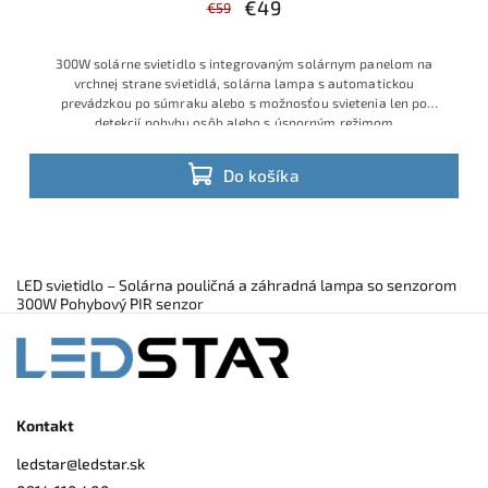
€49
€59
300W solárne svietidlo s integrovaným solárnym panelom na
vrchnej strane svietidlá, solárna lampa s automatickou
prevádzkou po súmraku alebo s možnosťou svietenia len po
detekcií pohybu osôb alebo s úsporným režimom
Do košíka
LED svietidlo – Solárna pouličná a záhradná lampa so senzorom
300W Pohybový PIR senzor
Kontakt
ledstar
@
ledstar.sk