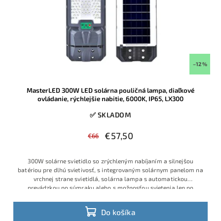
–12 %
MasterLED 300W LED solárna pouličná lampa, diaľkové
ovládanie, rýchlejšie nabitie, 6000K, IP65, LX300
✅ SKLADOM
€57,50
€66
300W solárne svietidlo so zrýchleným nabíjaním a silnejšou
batériou pre dlhú svietivosť, s integrovaným solárnym panelom na
vrchnej strane svietidlá, solárna lampa s automatickou
prevádzkou po súmraku alebo s možnosťou svietenia len po
detekcií
Do košíka