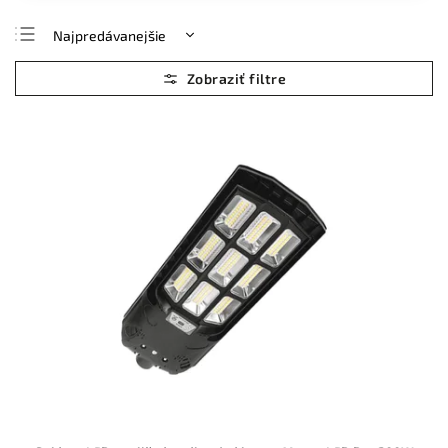
Najpredávanejšie
Najlacnejšie
Najdrahšie
Abecedne