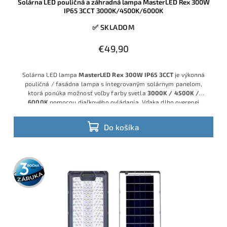
Solárna LED pouličná a záhradná lampa MasterLED Rex 300W
IP65 3CCT 3000K/4500K/6000K
✅ SKLADOM
€49,90
Solárna LED lampa
MasterLED Rex 300W IP65 3CCT
je výkonná
pouličná / fasádna lampa s integrovaným solárnym panelom,
ktorá ponúka možnosť voľby farby svetla
3000K / 4500K /
6000K
pomocou diaľkového ovládania. Vďaka dlho overenej
značke
MasterLED
, robustnej konštrukcii s krytím
IP65
a kvalitným
LED modulom získate spoľahlivé riešenie na osvetlenie dvora,
Do košíka
príjazdovej cesty, parkovacieho miesta, záhrady aj priestoru pred
domom, a to bez potreby pripojenia na sieť.
3 roky
záruka