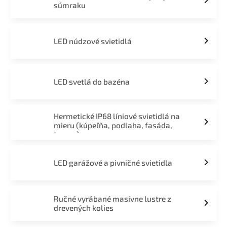
súmraku
LED núdzové svietidlá
LED svetlá do bazéna
Hermetické IP68 líniové svietidlá na
mieru (kúpeľňa, podlaha, fasáda,
terasa)
LED garážové a pivničné svietidla
Ručné vyrábané masívne lustre z
drevených kolies