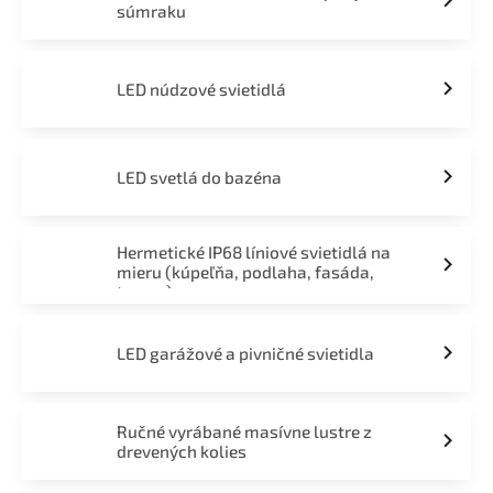
súmraku
LED núdzové svietidlá
LED svetlá do bazéna
Hermetické IP68 líniové svietidlá na
mieru (kúpeľňa, podlaha, fasáda,
terasa)
LED garážové a pivničné svietidla
Ručné vyrábané masívne lustre z
drevených kolies