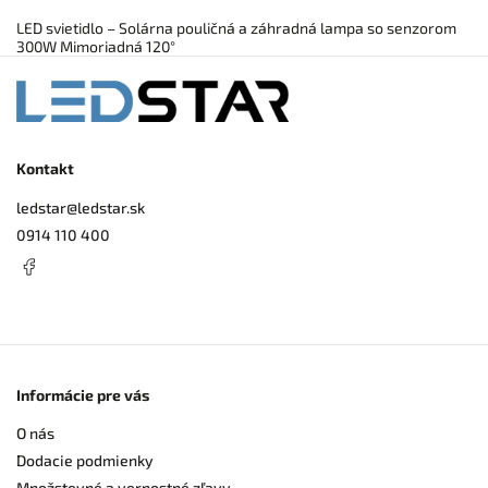
LED svietidlo – Solárna pouličná a záhradná lampa so senzorom
300W Mimoriadná 120°
Kontakt
ledstar
@
ledstar.sk
0914 110 400
Informácie pre vás
O nás
Dodacie podmienky
Množstevné a vernostné zľavy