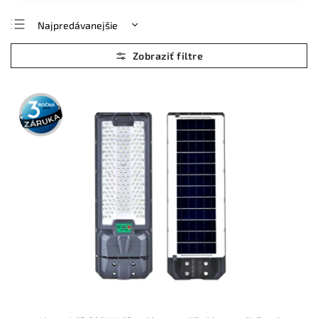
Najpredávanejšie
Najlacnejšie
Najdrahšie
Abecedne
3 roky
záruka