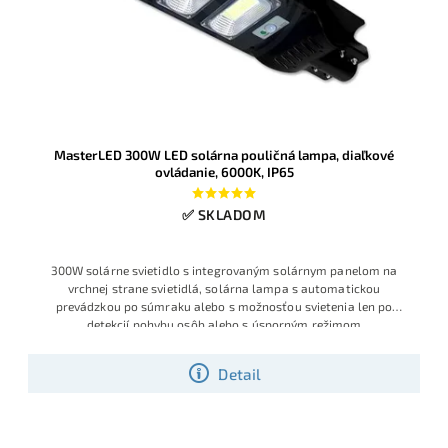
MasterLED 300W LED solárna pouličná lampa, diaľkové
ovládanie, 6000K, IP65
✅ SKLADOM
300W solárne svietidlo s integrovaným solárnym panelom na
vrchnej strane svietidlá, solárna lampa s automatickou
prevádzkou po súmraku alebo s možnosťou svietenia len po
detekcií pohybu osôb alebo s úsporným režimom
Detail