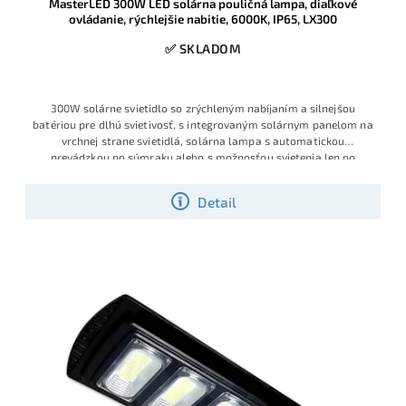
MasterLED 300W LED solárna pouličná lampa, diaľkové
ovládanie, rýchlejšie nabitie, 6000K, IP65, LX300
✅ SKLADOM
300W solárne svietidlo so zrýchleným nabíjaním a silnejšou
batériou pre dlhú svietivosť, s integrovaným solárnym panelom na
vrchnej strane svietidlá, solárna lampa s automatickou
prevádzkou po súmraku alebo s možnosťou svietenia len po
detekcií
Detail