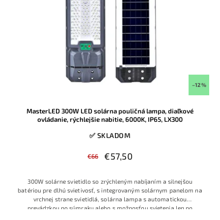
–12 %
MasterLED 300W LED solárna pouličná lampa, diaľkové
ovládanie, rýchlejšie nabitie, 6000K, IP65, LX300
✅ SKLADOM
€57,50
€66
300W solárne svietidlo so zrýchleným nabíjaním a silnejšou
batériou pre dlhú svietivosť, s integrovaným solárnym panelom na
vrchnej strane svietidlá, solárna lampa s automatickou
prevádzkou po súmraku alebo s možnosťou svietenia len po
detekcií