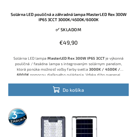
Solárna LED pouličná a záhradná lampa MasterLED Rex 300W
IP65 3CCT 3000K/4500K/6000K
✅ SKLADOM
€49,90
Solárna LED lampa
MasterLED Rex 300W IP65 3CCT
je výkonná
pouličná / fasádna lampa s integrovaným solárnym panelom,
ktorá ponúka možnosť voľby farby svetla
3000K / 4500K /
6000K
pomocou diaľkového ovládania. Vďaka dlho overenej
značke
MasterLED
, robustnej konštrukcii s krytím
IP65
a kvalitným
LED modulom získate spoľahlivé riešenie na osvetlenie dvora,
Do košíka
príjazdovej cesty, parkovacieho miesta, záhrady aj priestoru pred
domom, a to bez potreby pripojenia na sieť.
3 roky
záruka