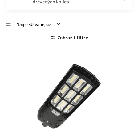
drevených kolies
Najpredávanejšie
Najlacnejšie
Najdrahšie
Abecedne